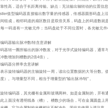
可靠性高，适合于长距离传输。缺点：无法输出轴转动的位置信
ngstler值型编码器直接输出数字量的传感器，传感器圆形码
相间组成，相邻码道的扇区数目是双倍关系，码盘上的码道数就
应每一码道有一光敏元件；当码盘处于不同位置时，各光敏元件
编码器输出脉冲数/转含意讲解
编码器转一圈所输出的脉冲数发，对于光学式旋转编码器，通常
冲数增加到槽数的2倍4倍）。
乐编码器分辨率含意讲解
率表示旋转编码器的主轴旋转一周，读出位置数据的大等分数。
度）。与增量型不同，相当于增量型的“输出脉冲/转” 。
式旋转编码器，其光栅有金属和玻璃两种。如是金属制的，开有
在此上面没有透明线条（槽）。槽数少的场合，可在金属圆盘上
的光栅，它与金属制的光栅相比不耐冲击，因此在使用上请注意