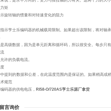
轴来说，是水平方向的，受力与推拉轴的力有关。这两个力的大
性力矩
表示旋转轴的惯量和对转速变化的阻力
度指示亨士乐编码器的机械载荷限制。如果超出该限制，将对轴
码
码是高级数据，因为是单元距离和循环码，所以很安全。每步只
电流
道允许的负载电流。
温度
中提到的数据和公差，在此温度范围内是保证的。如果稍高或稍低，
技术规范
乐编码器的供电电压，
RI58-O/720AS亨士乐源厂拿货
留言询价