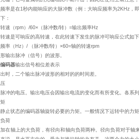
频率是在1秒内能响应的大脉冲数（例：大响应频率为2KHz，即
如下：
转速（rpm）/60×（脉冲数/转）=输出频率Hz
应转速是可响应的高转速，在此转速下发生的脉冲可响应公式如
频率（Hz）/ （脉冲数/转）×60=轴的转速rpm
波形输出脉冲（信号）的波形。
乐编码器
输出信号相位差表示
输出时，二个输出脉冲波形的相对的的时间差。
电压
出脉冲的电压。输出电压会因输出电流的变化而有所变化。各系
转矩
于静止状态的编码器轴旋转必要的力矩。一般情况下运转中的力
许负荷
可加在轴上的大负荷，有径向和轴向负荷两种。径向负荷对于轴