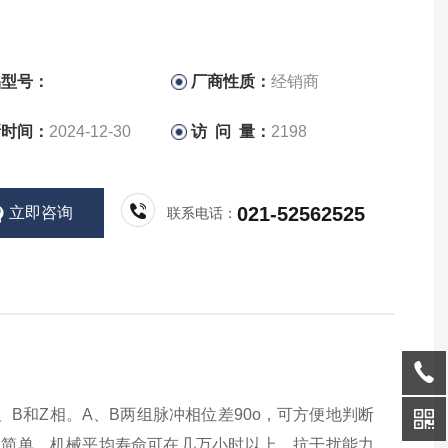
品型号：
厂商性质：
经销商
新时间：
2024-12-30
访 问 量：
2198
021-52562525
立即咨询
联系电话：
B和Z相。A、B两组脉冲相位差90o，可方便地判断
造简单，机械平均寿命可在几万小时以上，抗干扰能力