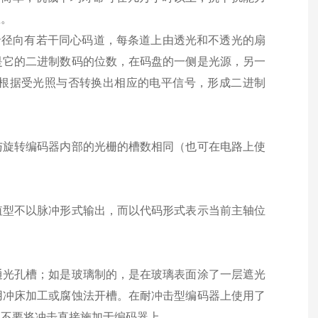
息。
盘上沿径向有若干同心码道，每条道上由透光和不透光的扇
是它的二进制数码的位数，在码盘的一侧是光源，另一
根据受光照与否转换出相应的电平信号，形成二进制
与旋转编码器内部的光栅的槽数相同（也可在电路上使
值型不以脉冲形式输出，而以代码形式表示当前主轴位
通光孔槽；如是玻璃制的，是在玻璃表面涂了一层遮光
用冲床加工或腐蚀法开槽。在耐冲击型编码器上使用了
，不要将冲击直接施加于编码器上。