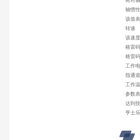
荷对
轴惯
该值
转速
该速
格雷
格雷
工作
指通
工作
参数表
达到
亨士