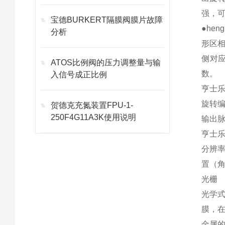
强，
宝德BURKERT隔膜阀膜片故障
●he
分析
形区
侧对
ATOS比例阀的压力调整量与输
数。
入信号成正比例
亨士乐
旋转
贺德克充氮装置FPU-1-
250F4G11A3K使用说明
输出脉
亨士
分辨
置（角
光栅
光学
膜，
金属