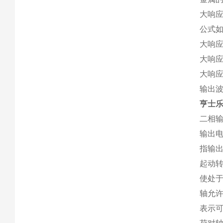
大响应
公式
大响应
大响
大响应
输出
亨士
二相
输出
指输
起动
使处
轴允
表示