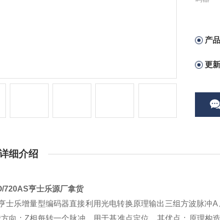
产
更
详细介绍
-O/720AS亨士乐源厂拿货
亨士乐增量型编码器直接利用光电转换原理输出三组方波脉冲A、
转方向；Z相每转一个脉冲，用于基准点定位。其优点：原理构