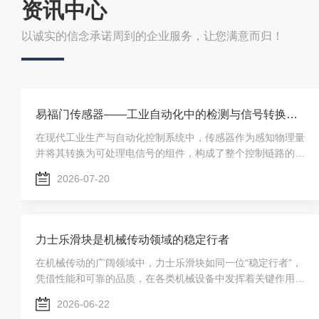
资讯中心
以诚实的信念承诺周到的企业服务，让您满意而归！
易福门传感器——工业自动化中的检测与信号转换元件
在现代工业生产与自动化控制系统中，传感器作为感知物理量
并将其转换为可处理电信号的组件，构成了整个控制链路的信
息起点。易福门传感器作为工业自动化领域常见的传感器产品
2026-07-20
系列，产品类型涵盖电感式、电容式、光电式和磁感应式等多
种检测原理，广泛应用于位置检测、液位监控、流量测量和温
度采集等场景。其模块化的设计理念和统一的接口标准，使系
统集成与维护工作更为便利。易福门传感器的产品体系覆盖了
力士乐滑块是机械传动领域的稳定行者
工业现场常见的检测需求。电感式接近传感器利用高频振荡电
路产生的电磁场，当金属目标物进入检测区域时，涡流...
在机械传动的广阔领域中，力士乐滑块如同一位“稳定行者”，
凭借性能和可靠的品质，在各类机械设备中发挥着关键作用，
确保机械运动的平稳与精确。力士乐滑块设计精良，采用高品
2026-06-22
质的材料和先进的制造工艺。其滑轨和滑块之间的配合精度