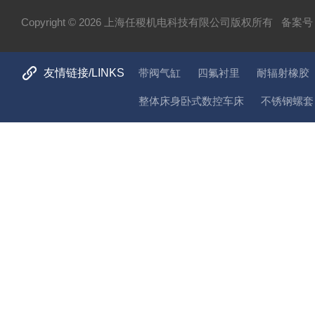
半导体工业应用设备
Copyright © 2026 上海任稷机电科技有限公司版权所有
备案号：
HYPROSTATIK海浮乐
HYDAC贺德克
PARKER派克
友情链接/LINKS
带阀气缸
四氟衬里
耐辐射橡胶
VICKERS威格士
整体床身卧式数控车床
不锈钢螺套
BURKERT宝德
NORGREN诺冠
HENGSTLER亨氏乐
MOOG穆格
P+F倍加福
Temposonics-MTS美斯特