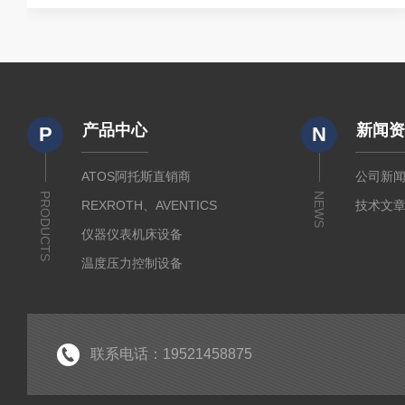
高，能够有效减少摩擦和磨损，保证滑块在滑轨上顺畅滑动。
滑块内部通常配备高精度的滚动元件，如滚珠或滚柱，这些滚
动元件在滑轨和滑块之间形成滚动摩擦，相较于滑动摩擦，大
大降低了摩擦力，提高了传动效率，同时也延长了滑块的使用
寿命。在机床加工设备中，力士乐滑块是实现精准定位...
产品中心
新闻
P
N
ATOS阿托斯直销商
公司新
PRODUCTS
NEWS
REXROTH、AVENTICS
技术文
仪器仪表机床设备
温度压力控制设备
流体输送传动设备
液压测试仪器设备
液压润滑工业设备
联系电话：19521458875
气动元件自动化设备