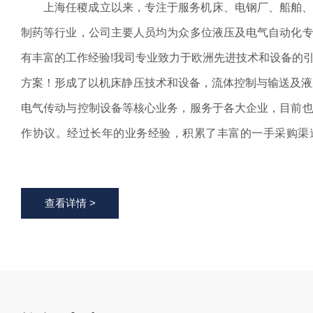
上海任稷成立以来，专注于服务机床、电钢厂、船舶
制药等行业，公司主要人员均为众多位液压及电气自动化
有丰富的工作经验!我司专业致力于欧洲先进技术和设备的
方案！形成了以机床静压技术和设备，流体控制与输送及液
电气传动与控制设备等核心业务，服务于各大企业，目前
作协议。经过长年的业务经验，积累了丰富的一手采购渠
系！上海任稷始终坚持“用户第一”的经营理念，以为用户
效优质的服务作为经营宗旨。不断引进关键设备，致力于
查看详情 >
谐、创新、发展”企业理念，以市场需求为导向，以引进
的技术产品。凭借高品质产品及专业售后服务体系，高效率服