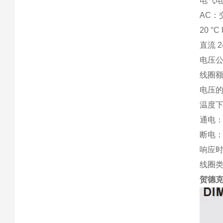
电气电
AC
20 °
直流 24
电压公
线圈额
电压的 
温度下 
通电：
断电：
响应时
线圈类型
贺德克插