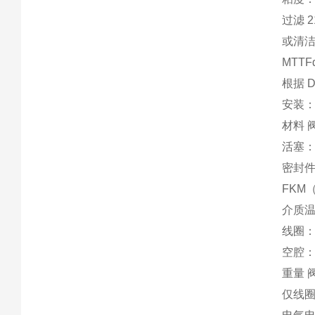
过滤 2
或清
MTTF
根据 DI
安装
材料 
活塞
密封件
FKM
介质温度
线圈：
空腔：
重量 阀
仅线圈