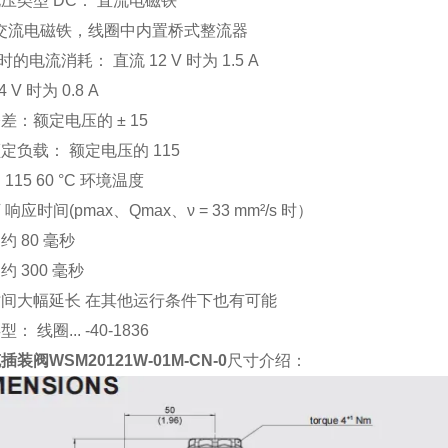
压类型 DC： 直流电磁铁
：交流电磁铁，线圈中内置桥式整流器
C 时的电流消耗： 直流 12 V 时为 1.5 A
 V 时为 0.8 A
差：额定电压的 ± 15
定负载： 额定电压的 115
115 60 °C 环境温度
响应时间(pmax、Qmax、ν = 33 mm²/s 时）
约 80 毫秒
约 300 毫秒
间大幅延长 在其他运行条件下也有可能
： 线圈... -40-1836
装阀WSM20121W-01M-CN-0
尺寸介绍：