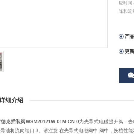
应时间
降和流
于执行
门。
产
更
详细介绍
德克插装阀WSM20121W-01M-CN-0
为先导式电磁提升阀 - 
导油将流向端口 3。请注意 在先导式电磁阀中 阀中，换档性