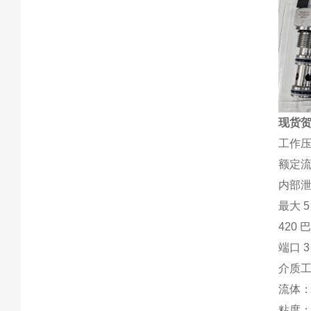
现货贺
工作压
额定流
内部
最大 
420 
端口 3
介质工作
流体：符
粘度： 最