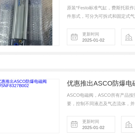
原装*Festo标准气缸，费斯托
件形式，可分为可拆式和固定式气
式、回转气缸四种。
更新时间
2025-01-02
优惠推出ASCO防爆电磁阀
ASCO电磁阀，ASCO所有产
要，控制不同液态及气态流体，并
的；压力可达到150巴；温度可以从
通型、防爆型、手动复位、本安型
更新时间
2025-01-02
ASCO防爆电磁阀WSNF8327B00