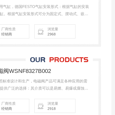
双作用气缸，德国FESTO气缸安装形式：根据气缸的安装
缸。根据气缸安装形式可分为固定式、摆动式、嵌入
厂商性质
浏览量
经销商
2968
WSNF8327B002
品按照标准设计和生产，电磁阀产品可满足各种应用的需
提供广泛的选择：其介质可以是易燃、易爆或腐蚀性
-50C到300C；口径从1/8英寸至6英寸，产品包括普
、滑动式、长寿型、蒸汽/热水及气控阀。优惠推出
厂商性质
浏览量
经销商
2918
2