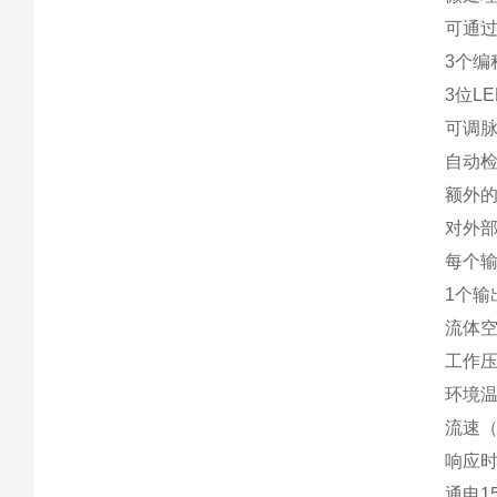
可通
3个编
3位L
可调
自动
额外
对外
每个
1个输
流体
工作压
环境温度
流速（Q
响应
通电1