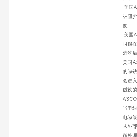
美国
被阻
便。
美国
阻挡
清洗
美国
的磁
会进
磁铁
ASC
当电
电磁
从外部
微处