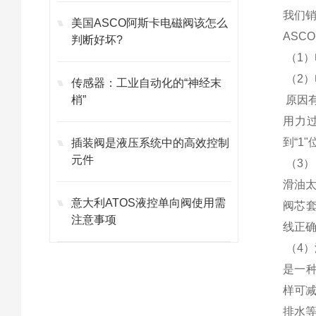
我们销
美国ASCO阿斯卡电磁阀该怎么
AS
判断好坏?
（1
（2
传感器：工业自动化的“神经末
梢”
原因
用力
到“1
插装阀是液压系统中的高效控制
元件
（3）
滑油
意大利ATOS液控单向阀使用需
阀芯
注意事项
线正
（4
是一种
样可
排水