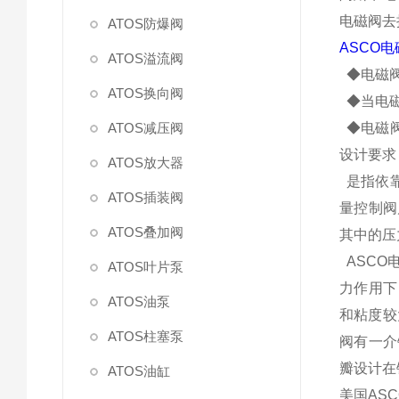
电磁阀去
ATOS防爆阀
ASCO
ATOS溢流阀
◆电磁阀
ATOS换向阀
◆当电磁
ATOS减压阀
◆电磁阀
设计要求
ATOS放大器
是指依靠
ATOS插装阀
量控制阀
ATOS叠加阀
其中的压
ASCO
ATOS叶片泵
力作用下
ATOS油泵
和粘度较
ATOS柱塞泵
阀有一介
瓣设计在
ATOS油缸
美国AS