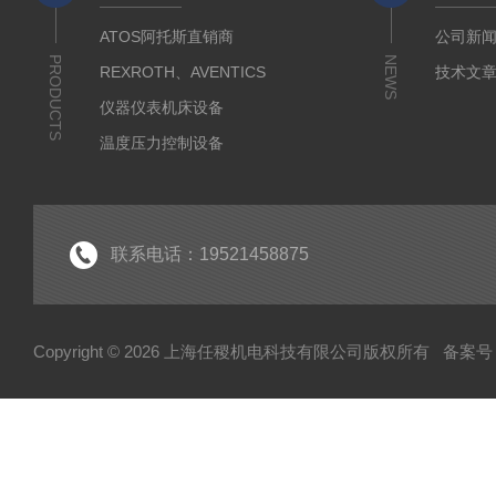
ATOS阿托斯直销商
公司新
PRODUCTS
NEWS
REXROTH、AVENTICS
技术文
仪器仪表机床设备
温度压力控制设备
流体输送传动设备
液压测试仪器设备
液压润滑工业设备
联系电话：19521458875
气动元件自动化设备
半导体工业应用设备
Copyright © 2026 上海任稷机电科技有限公司版权所有
备案号：
HYPROSTATIK海浮乐
HYDAC贺德克
PARKER派克
VICKERS威格士