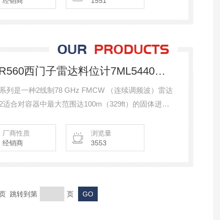
经销商
1551
7ML54401HB000AA2LR560西门子雷达料位计7ML5440系列
0系列是一种2线制78 GHz FMCW （连续调频波）雷达
AA2适合对容器中最大范围达100m（329ft）的固体进行
适合所有固体应用，包括粉尘过多以及温度高达+200
厂商性质
浏览量
经销商
3553
末页 跳转到第
页