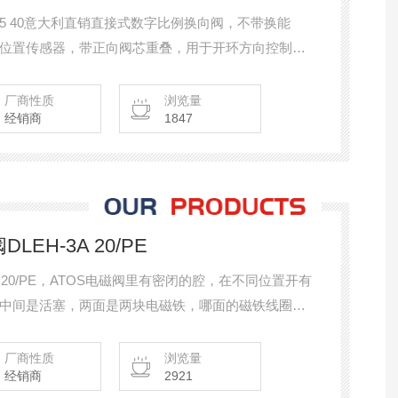
73-L5 40意大利直销直接式数字比例换向阀，不带换能
位置传感器，带正向阀芯重叠，用于开环方向控制和
连接。AEB 基本执行，配有板载数字驱动器、模拟参
USB 端口
厂商性质
浏览量
经销商
1847
EH-3A 20/PE
A 20/PE，ATOS电磁阀里有密闭的腔，在不同位置开有
中间是活塞，两面是两块电磁铁，哪面的磁铁线圈通
制阀体的移动来开启或关闭不同的排油孔，而进油孔
排油管，然后通过油的压力来推动油缸的活塞，活塞
厂商性质
浏览量
经销商
2921
置。