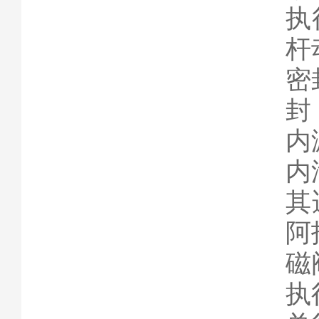
执
杆
密
封
内
内
其
阿
磁
执