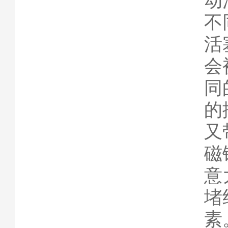
动
不
活
会
同
的
又
磁
意
堵
素