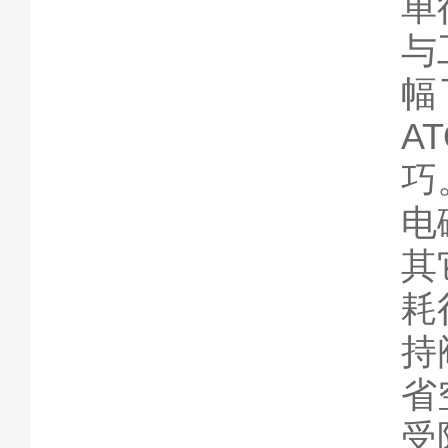
单
与
幅
A
巧
电
其
耗
持
省
受