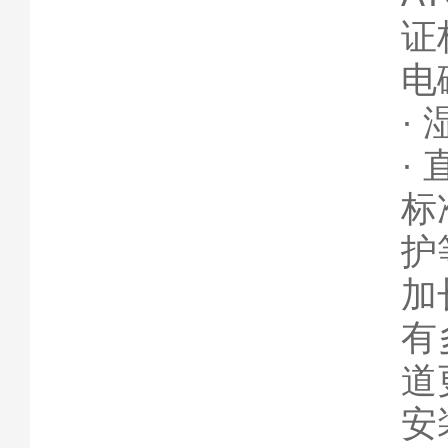
证
电
·
·
标
护
加
有
道
安