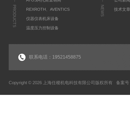
ATOS阿托斯直销商
公司新
PRODUCTS
NEWS
REXROTH、AVENTICS
技术文
仪器仪表机床设备
温度压力控制设备
流体输送传动设备
液压测试仪器设备
液压润滑工业设备
联系电话：19521458875
气动元件自动化设备
半导体工业应用设备
Copyright © 2026 上海任稷机电科技有限公司版权所有
备案号：
HYPROSTATIK海浮乐
HYDAC贺德克
PARKER派克
VICKERS威格士
BURKERT宝德