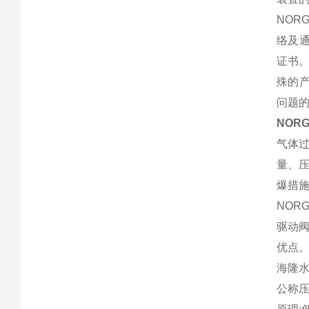
NOR
络及通
证书
殊的
问题
NOR
气体
量、
爆措
NOR
驱动
优点
海隆
公称