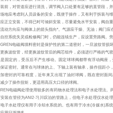
安装前，对管道应进行清洗，调节阀入口处要有足够的直管段，
装场地应考虑到人员设备的安全，既便于操作，又有利于拆装与
门应正立安装，不得已时可倾斜安装，尽量避免水平安装，阀自
流动方向应与阀体上的箭头指向*。气源应干燥、无油；阀门应在环
使自控系统失灵或检修阀门时，仍能连续生产，应设置旁路阀。旁
RGREN电磁阀填料密封是保护性的第二道密封，一旦波纹管
或更换波纹管，经更换波纹管后的阀芯组件，必须进行严格的气
体是固定的，受压后不产生移动。固定球球阀都带有浮动阀座，
以保证密封。通常在与球体的上、下轴上装有轴承，操作扭距小
增加密封的可靠程度，近年来又出现了油封球阀，既在密封面间
又减少了操作扭矩，更适用高压大口径的球阀。
GREN电磁阀处理使用较多的有药物水处理法和电子水处理法
安装在管径为ANl2·习川叹泊的管路上，但电子水处理仪水
而电子水处理仪有用子冷却水系统的。也有用于冷水(冷媒水)系
的应用日渐增多。