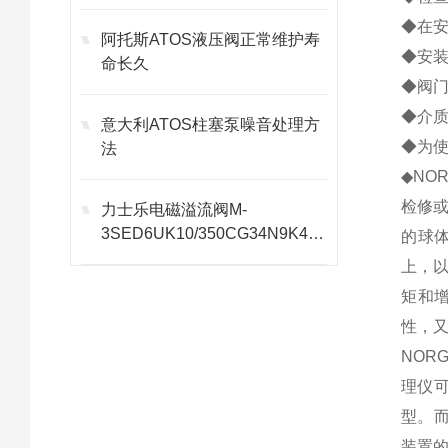
◆在
阿托斯ATOS液压阀正常维护寿
◆安
命长久
◆阀
◆介质
意大利ATOS柱塞泵噪音处理方
◆为
法
◆NO
检修
力士乐电磁溢流阀M-
3SED6UK10/350CG34N9K4选
的球
型
上，
矩和
性，
NOR
理仪可
型。
装置