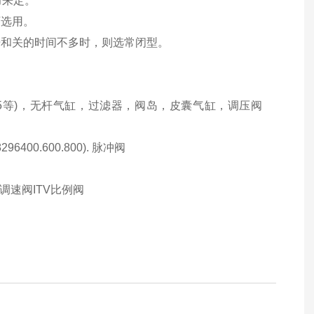
力来定。
可选用。
开和关的时间不多时，则选常闭型。
SXE9575等)，无杆气缸，过滤器，阀岛，皮囊气缸，调压阀
6400.600.800). 脉冲阀
调速阀ITV比例阀