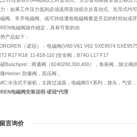
低工作压差在0.04Mpa以上时直动式、分步直动根据管道公称压
压力：如果工作压力低则必须选用直动或分步直动式、先导式均
电磁阀、常开电磁阀、或可持续通电电磁阀要是开启的时间短或
GREN电磁阀操作稳定，具有可靠的动
优势产品如下：
ORGREN（诺冠）：电磁阀(V60 V61 V62 SXE9574 
R72 R17 R18 11-818-110 )安全阀，B74G L17 F17
Buschjost：两通阀（8240200,300,400），角座阀，除尘阀(829
隆Herion: 防爆阀，高压阀，
MC:冷冻式干燥机，主路过滤器，电磁阀SY系列，接头，气管，
GREN电磁阀安装说明-诺冠*代理
留言询价