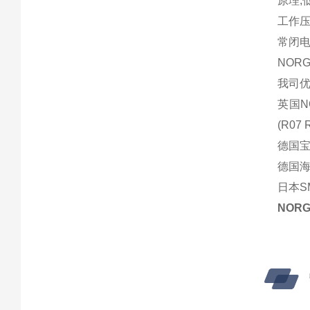
原理;
工作
常闭
NOR
我司
英国N
(R07 
德国宝硕
德国海
日本S
NOR