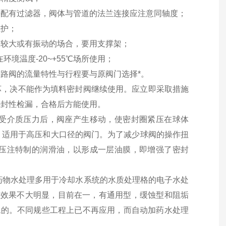
并配有过滤器，阀体与管道的法兰连接应注意同轴度；
维护；
重较大或有振动的场合，要用支撑架；
境温度-20~+55℃场所使用；
路阀的流量特性与行程要与原阀门选择*。
损坏，决不能作为填料密封阀继续使用。应立即采取措施
密封性检漏，合格后方能使用。
受介质压力后，阀座产生移动，使密封圈紧压在球体
，适用于高压和大口径的阀门。为了减少球阀的操作扭
压注特制的润滑油，以形成一层油膜，即增强了密封
。药物水处理多用于冷却水系统的水质处理格的电子水处
处理效果不大明显，目前在一，有通用型，缓蚀型和阻垢
统的。不同规些工程上已不再应用，而自动加药水处理