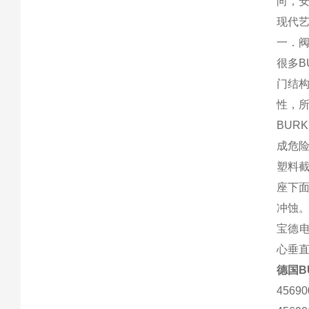
向，
现代
一．
很多B
门结
性，
BUR
成危
塑料
座下
冲蚀
宝德
心垂
德国B
45690