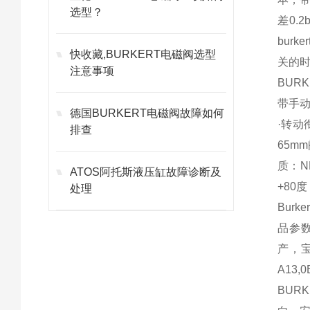
选型？
差0.
bur
快收藏,BURKERT电磁阀选型
关的时
注意事项
BUR
带手
德国BURKERT电磁阀故障如何
·转动
排查
65m
质：N
ATOS阿托斯液压缸故障诊断及
+80
处理
Burk
品参数描
产，宝
A13,
BU