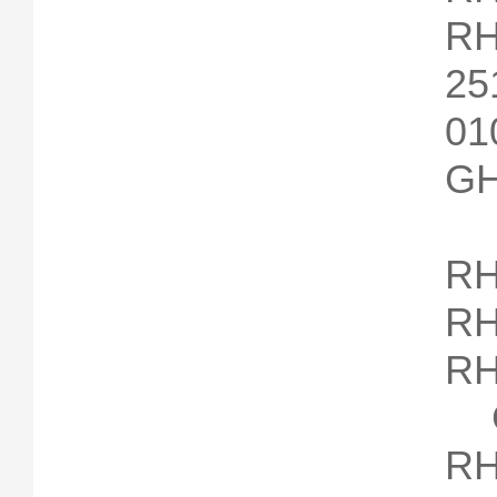
RH
2
01
GH
RH
RH
RH
G
RH