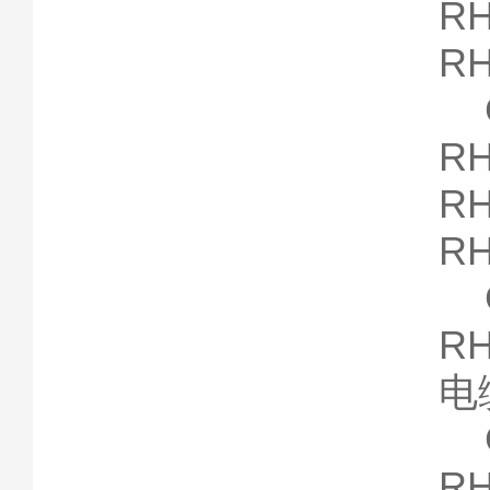
RH
RH
G
RH
RH
RH
G
RH
电
G
RH