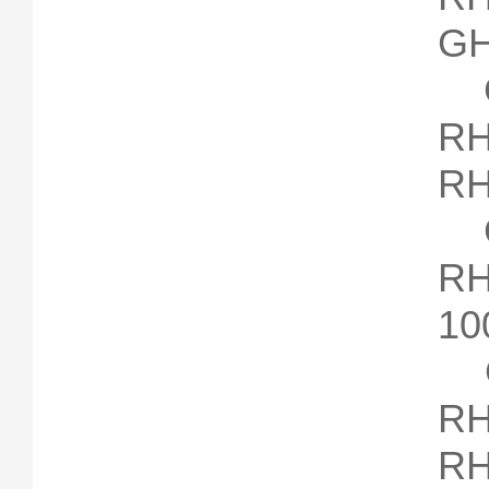
GH
G
RH
RH
G
RH
10
G
RH
RH