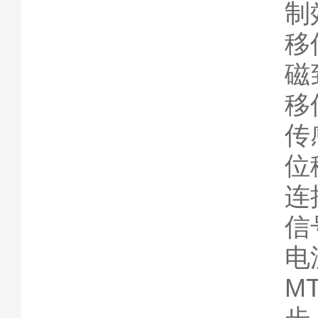
制
移
磁
移
传
位
连
信
电
M