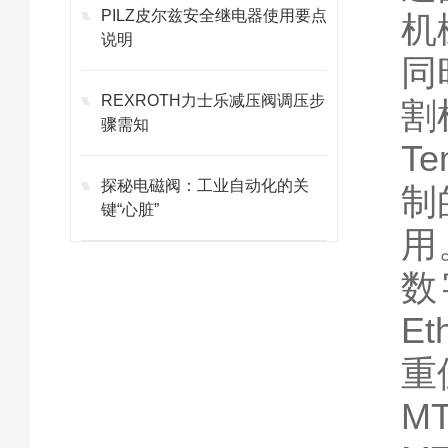
PILZ皮尔兹安全继电器使用要点
机
说明
同
REXROTH力士乐减压阀调压步
割
骤需知
T
探秘电磁阀：工业自动化的关
制
键“心脏”
用
数字
E
重
M