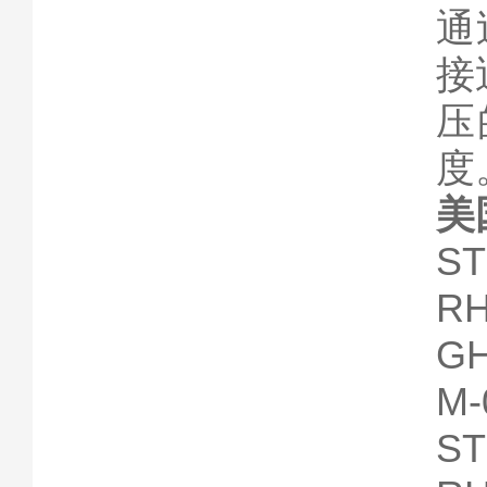
通
接
压
度
美
S
RH
GH
M-
S