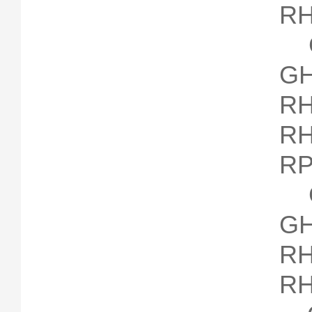
RH
G
G
RH
R
RP
G
G
RH
RH