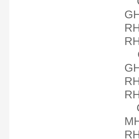
G
G
RH
RH
G
G
RH
RH
G
M
R