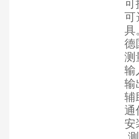
可
可
具
德
测
输
输
辅
通
安
测