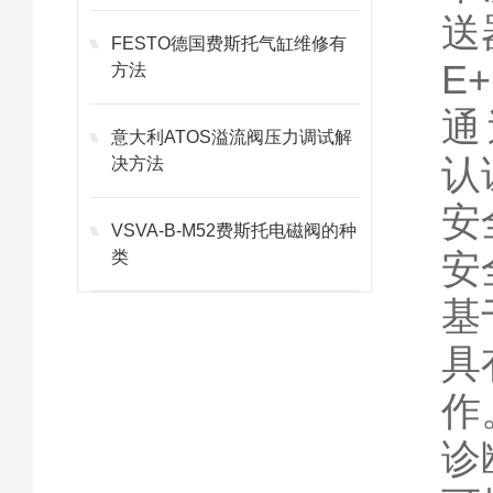
送
FESTO德国费斯托气缸维修有
E
方法
通过
意大利ATOS溢流阀压力调试解
认
决方法
安
VSVA-B-M52费斯托电磁阀的种
安
类
基
具
作
诊