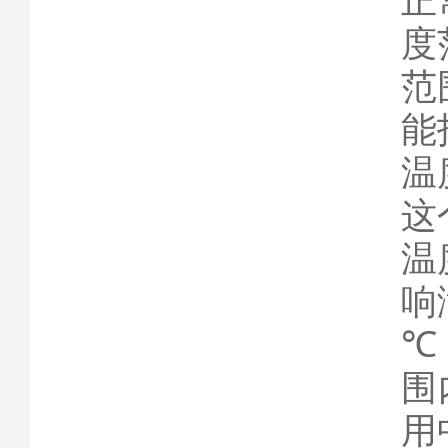
正
度
范
能
温
这
温
响
℃
围
用