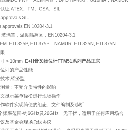
两线制DC PNP；AC晶闸管；DPDT继电器；8/16mA，NAMUR
认证 ATEX、FM、CSA、SIL
 approvals SIL
n approvals EN 10204-3.1
 玻璃罩，温度隔离区，EN10204-3.1
M: FTL325P, FTL375P；NAMUR: FTL325N, FTL375N
局限
寸 > 10mm
E+H音叉物位计FTM51系列产品正宗
物位计的产品性能
技术,经济型
触测量：不受介质特性的影响
数文显示菜单轻松进行现场操作
操作软件实现简便的组态、文件编制及诊断
个频率范围-约6GHz及26GHz：无干扰，适用于任何应用场合
协议及基金会现场总线协议