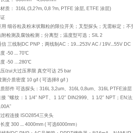
： 316L (3,2?m, 0,8 ?m, PTFE 涂层, ETFE 涂层)
认证
应用 细谷粒及粉末状颗粒的限位开关；叉型探头；无需标定；
粘附检测及腐蚀检测；分离型；温度型可选；SIL 2
信 三线制DC PNP；两线制AC：19...253V AC / 19V...55
-50 ... 70℃
 -50 …280℃
/zui大过压界限 真空可达 25 bar
测介质密度 10 g/l ( 可选择8 g/l )
部件 可选探头：316L 3,2um、316L 0,8um、316L PTFE
 "螺纹：1 1/4" NPT、1 1/2" DIN2999、1 1/2" NPT；EN
100A"
过程连接 ISO2854三夹头
度 300 ... 4000mm ( 可选6000mm）