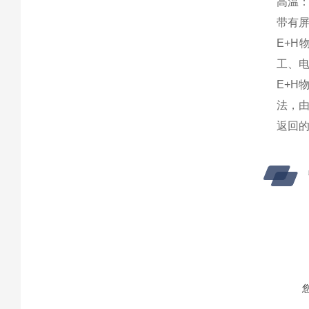
高温：
带有
E+
工、
E+H
法，
返回