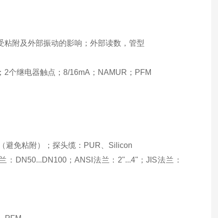
不受粘附及外部振动的影响；外部读数，管型
V DC；2个继电器触点；8/16mA；NAMUR；PFM
涂层（避免粘附）；探头缆：PUR、Silicon
法兰：DN50...DN100；ANSI法兰：2"...4"；JIS法兰：