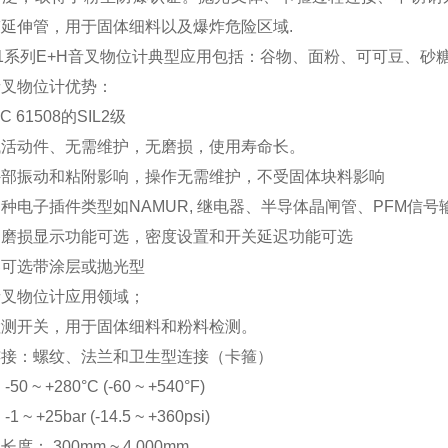
延伸管，用于固体细料以及爆炸危险区域.
51系列E+H音叉物位计典型应用包括：谷物、面粉、可可豆、砂
音叉物位计优势：
C 61508的SIL2级
械活动件、无需维护，无磨损，使用寿命长。
外部振动和粘附影响，操作无需维护，不受固体块料影响
种电子插件类型如NAMUR, 继电器、半导体晶闸管、PFM信
和磨损显示功能可选，密度设置和开关延迟功能可选
器可选带涂层或抛光型
音叉物位计应用领域；
检测开关，用于固体细料和粉料检测。
连接：螺纹、法兰和卫生型连接（卡箍）
50 ~ +280°C (-60 ~ +540°F)
 ~ +25bar (-14.5 ~ +360psi)
度： 300mm ~ 4,000mm