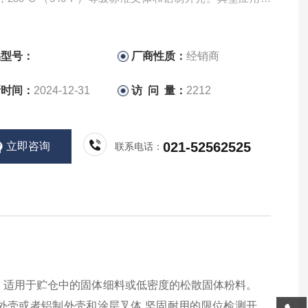
物、面粉、可可豆、砂糖、动物饲料、清洁剂、染色粉、白
膏等
品型号：
厂商性质：
经销商
新时间：
2024-12-31
访 问 量：
2212
021-52562525
立即咨询
联系电话：
关，适用于贮仓中的固体细料或低密度的松散固体粉料。
外壳或者铝制外壳和涂层叉体.坚固耐用的限位检测开