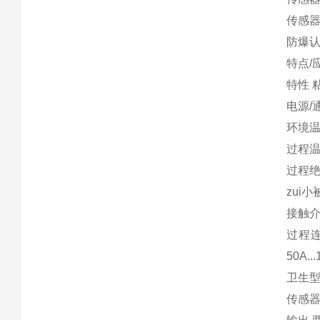
传感器材质
防爆
特点/
特性 
电源/通
环境温度 
过程温度
过程绝压
zui小被
接触介质
过程连接
50A...
卫生型
传感器长