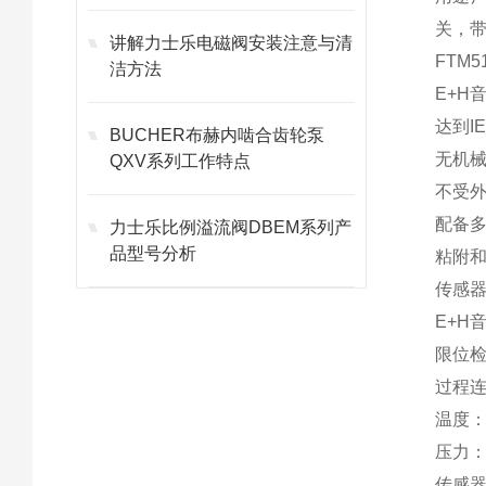
关，带
讲解力士乐电磁阀安装注意与清
FTM
洁方法
E+H
达到IE
BUCHER布赫内啮合齿轮泵
无机
QXV系列工作特点
不受
配备多
力士乐比例溢流阀DBEM系列产
品型号分析
粘附
传感
E+H
限位
过程
温度： -
压力： -1
传感器长