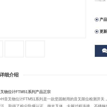
括：谷
垩、石
产
更
详细介绍
音叉物位计FTM51系列产品正宗
+H音叉物位计FTM51系列是一款坚固耐用的音叉限位检测开
广泛，取得了粉尘防爆认证。抛光叉体、卡箍过程连接、不锈钢