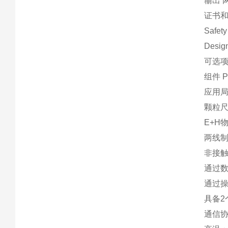
输出 
证书和
Safety
Desig
可选项
组件 PF
应用
颗粒尺
E+H
两线制
非接
通过
通过
具备2
通信