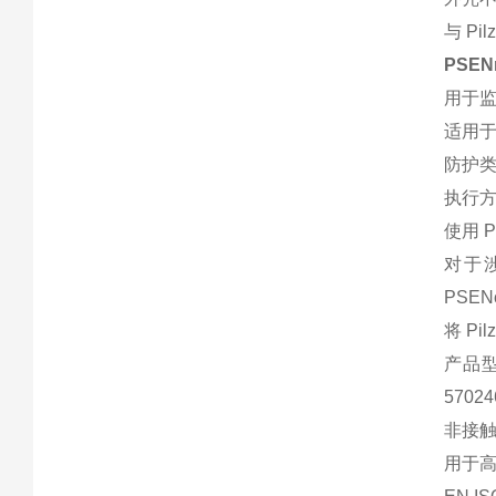
与 P
PSE
用于监
适用于E
防护类型：
执行方向
使用 
对于涉
PSE
将 P
产品型号
5702
非接触
用于高