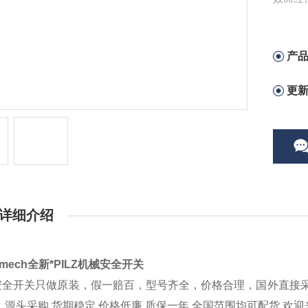
择
产
更
详细介绍
Nmech全新*PILZ机械安全开关
Z安全开关只做原装，假一赔百，型号齐全，价格合理，国外直
，源头采购,货期稳定,价格低廉.质保一年,全国范围均可配货,欢迎