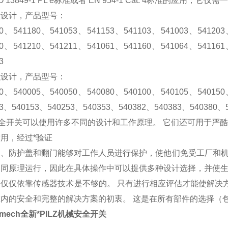
SO 13849-1 PL e标准或者 EN 954-1 Cat. 4标准的应
型设计，产品型号：
80、541180、541053、541153、541103、541003、54120
60、541210、541211、541061、541160、541064、54116
3
积设计，产品型号：
00、540005、540050、540080、540100、540105、54015
03、540153、540253、540353、540382、540383、540380、
z安全开关可以使用许多不同的设计和工作原理。 它们还可用于严
用，经过*验证
门、防护盖和翻门能够对工作人员进行保护，使他们免受工厂和机
不同原理运行，因此在具体操作中可以提供多种设计选择，并使
仅仅依靠传感器技术是不够的。 只有进行相应评估才能使解决方案
在内的安全和完整的解决方案的初衷。 这是在所有部件的选择（
Nmech全新*PILZ机械安全开关