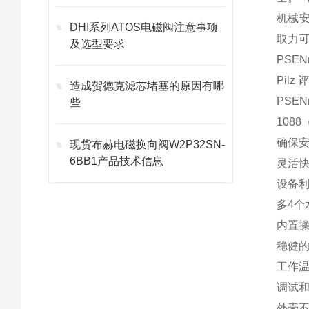
机械安
DHI系列ATOS电磁阀注意事项
取力
及选型要求
PSE
Pil
造成贺德克滤芯堵塞的原因有哪
PSE
些
108
确保
现货布赫电磁换向阀W2P32SN-
6BB1产品技术信息
灵活
设备
多4个
内置
稳健
工作
调试
外壳