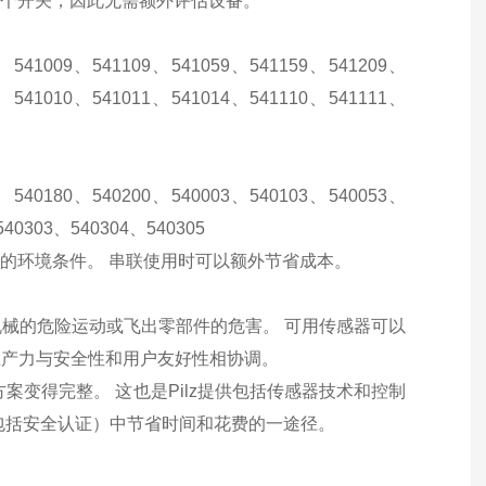
用，它仅需一个开关，因此无需额外评估设备。
3、541009、541109、541059、541159、541209、
1、541010、541011、541014、541110、541111、
0、540180、540200、540003、540103、540053、
540303、540304、540305
酷的环境条件。 串联使用时可以额外节省成本。
械的危险运动或飞出零部件的危害。 可用传感器可以
生产力与安全性和用户友好性相协调。
变得完整。 这也是Pilz提供包括传感器技术和控制
包括安全认证）中节省时间和花费的一途径。