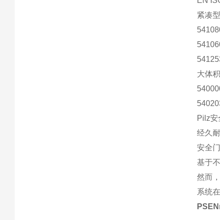
EN I
紧凑
5410
5410
54125
大体
5400
5402
Pil
经久耐
安全
基于
然而，
系统
PSE