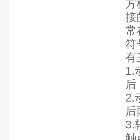
方
接
常
符
有
1
后
2
后
3
触