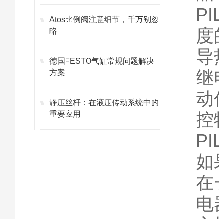
P
Atos比例阀注意细节，千万别忽
度
略
导
德国FESTO气缸常规问题解决
继
方案
动
静压丝杆：在液压传动系统中的
控
重要应用
P
如
在
电