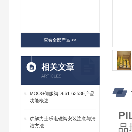
查看全部产品 >>
相关文章
ARTICLES
MOOG伺服阀D661-6353E产品
功能概述
P
讲解力士乐电磁阀安装注意与清
品
洁方法