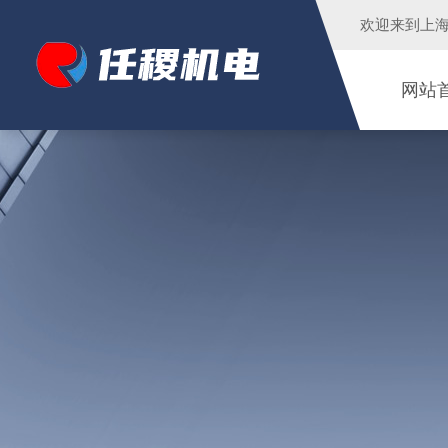
欢迎来到
上
网站