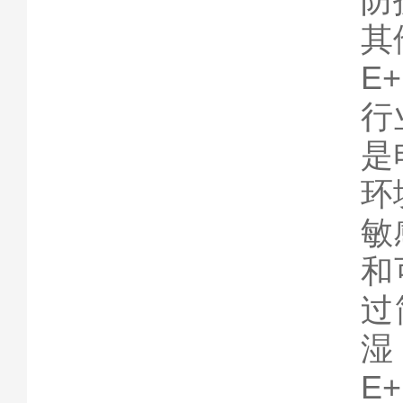
防
其
E
行
是
环
敏
和
过
湿
E