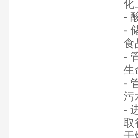
化
-
-
食
-
生
-
污
-
取
于