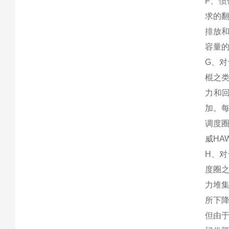
F、
求的
排放
容量
G、
棍之
力和
加。
调度
威H
H、
度圈
力堆
所下
但由