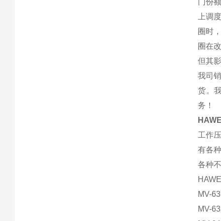
门份
上调
圈时
圈在
但其
我司销
货。我
务！
HAW
工作压力
有各
各种
HAW
MV-
MV-6