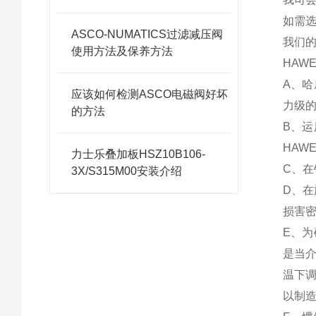
如需选
ASCO-NUMATICS过滤减压阀
我们
使用方法及保养方法
HAW
A、
应该如何检测ASCO电磁阀好坏
力级
的方法
B、
HAW
力士乐叠加板HSZ10B106-
C、
3X/S315M00安装介绍
D、
损害
E、
是当
温下
以制