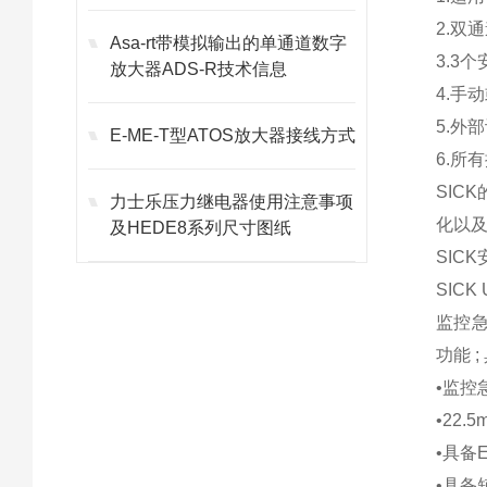
2.双
Asa-rt带模拟输出的单通道数字
3.3
放大器ADS-R技术信息
4.手
5.外
E-ME-T型ATOS放大器接线方式
6.所
SIC
力士乐压力继电器使用注意事项
化以及
及HEDE8系列尺寸图纸
SIC
SIC
监控急
功能 ;
•监控
•22
•具备
•具备