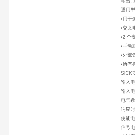
输出,
通用
•用于
•交叉
•2 
•手动
•外部
•所有
SIC
输入电压
输入电
电气数据 
响应时
使能电
信号电