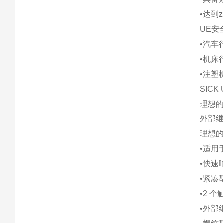
•达到z
UE安
•汽车
•机床
•注塑
SICK
理想的
外部继
理想
•适用
•快速
•紧凑
•2 
•外部