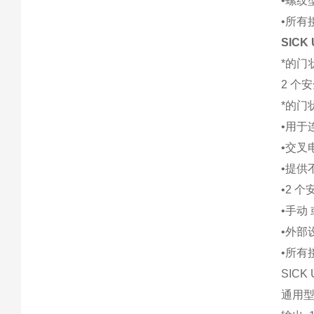
•螺纹
•所有
SICK
*的门
2 个
*的门
•用于
•交叉
•提供
•2 
•手动
•外部设
•所有
SICK
通用型