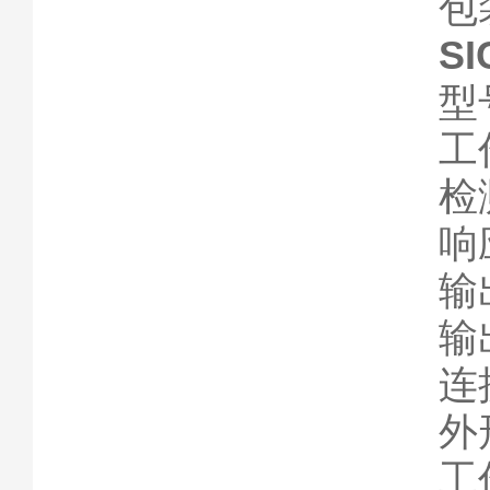
包
S
型
工
检
响
输
输
连
外形
工