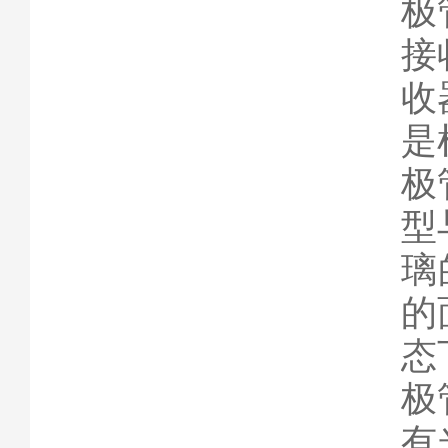
极
接
收
是
极
型
璃
的
态
极
有