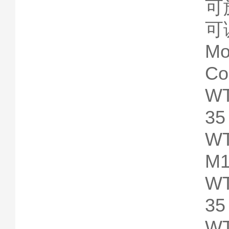
可
可
Mo
Co
WT
35
WT
M1
WT
35
WT