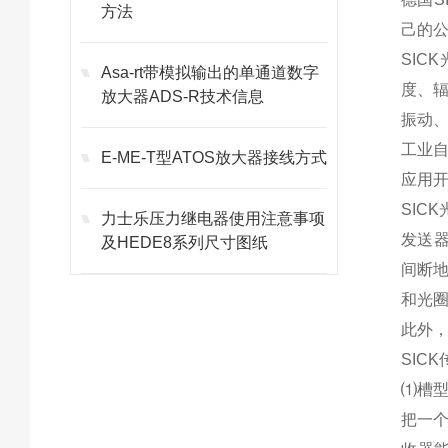
方法
己的
SI
Asa-rt带模拟输出的单通道数字
度、
放大器ADS-R技术信息
振动
工业
E-ME-T型ATOS放大器接线方式
应用
SIC
力士乐压力继电器使用注意事项
发送器
及HEDE8系列尺寸图纸
间断
和光
此外，
SIC
⑴槽
把一