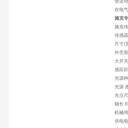
使运
在电
施克专
施克
传感器
尺寸(宽 
外壳形
大开关距离
感应距离 
光源种
光源 激
光点尺寸
轴长 6
机械/
供电电压 