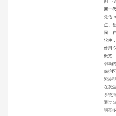
例，
新一代
凭借 
点。创
固，在
软件，
使用 S
概览
创新的
保护区
紧凑
在灰
系统插
通过 S
明亮