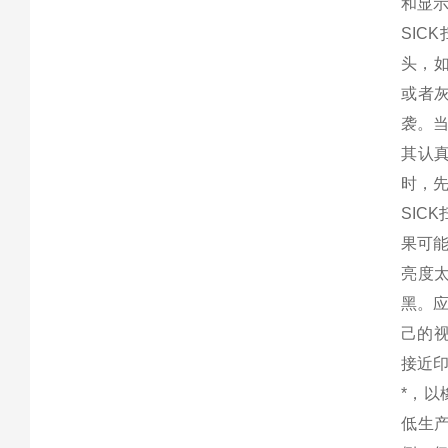
和显
SIC
头，
或者灰
袭。
其认
时，
SI
果可
亮度
黑。
己的
接近
*，
低生