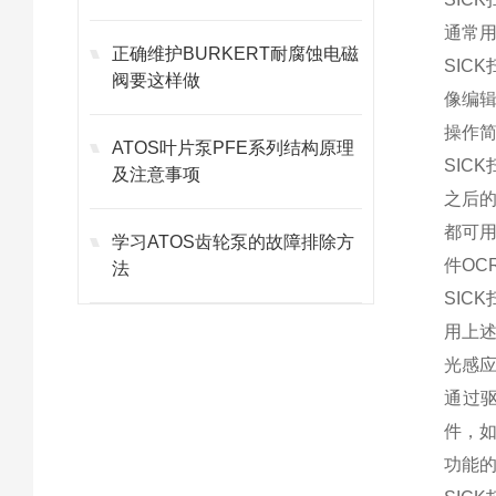
通常
正确维护BURKERT耐腐蚀电磁
SI
阀要这样做
像编
操作
ATOS叶片泵PFE系列结构原理
SI
及注意事项
之后的
都可
学习ATOS齿轮泵的故障排除方
件OCR
法
SIC
用上
光感
通过
件，
功能