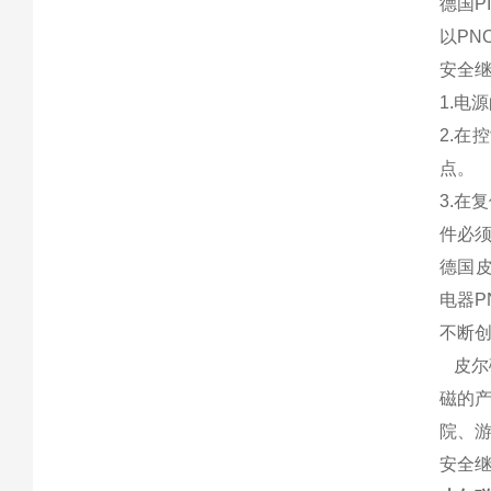
德国P
以PN
安全
1.电
2.在
点。
3.在
件必
德国皮
电器P
不断
皮尔
磁的
院、
安全