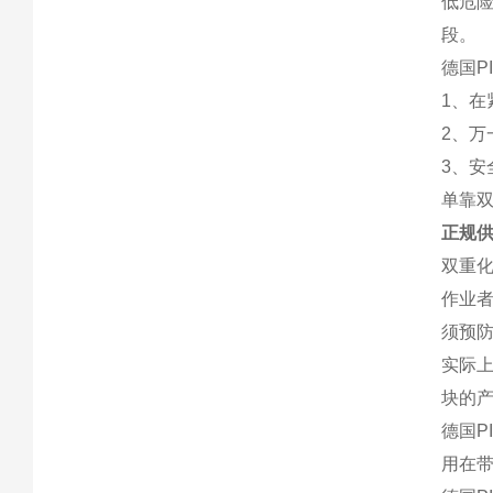
低危险
段。
德国P
1、
2、
3、
单靠
正规供
双重
作业
须预
实际上
块的
德国P
用在