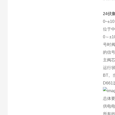
24伏
0~±
位于
0～±
号时
的信
主阀芯
运行状
BT。
D66
总体
供电电
所有