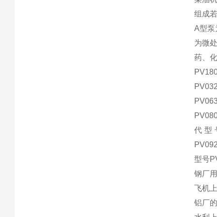
组成
A型
为微
药、
PV1
PV0
PV0
PV08
代型号
PV09
型号PV
钢厂用
飞机上
铝厂的