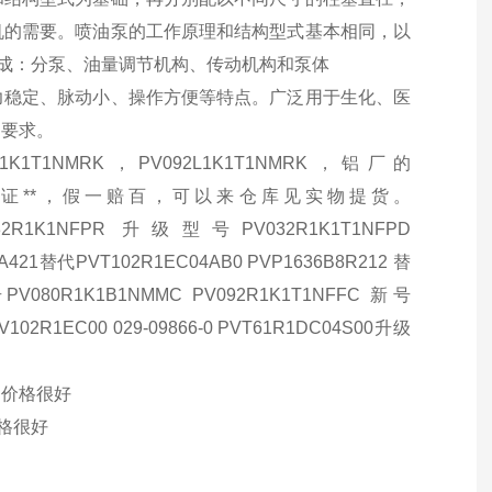
机的需要。喷油泵的工作原理和结构型式基本相同，以
成：分泵、油量调节机构、传动机构和泵体
力稳定、脉动小、操作方便等特点。广泛用于生化、医
的要求。
2R1K1T1NMRK，PV092L1K1T1NMRK，铝厂的
R等等，*保证**，假一赔百，可以来仓库见实物提货。
32R1K1NFPR 升级型号PV032R1K1T1NFPD
A421替代PVT102R1EC04AB0 PVP1636B8R212 替
080R1K1B1NMMC PV092R1K1T1NFFC 新号
102R1EC00 029-09866-0 PVT61R1DC04S00升级
货 价格很好
价格很好