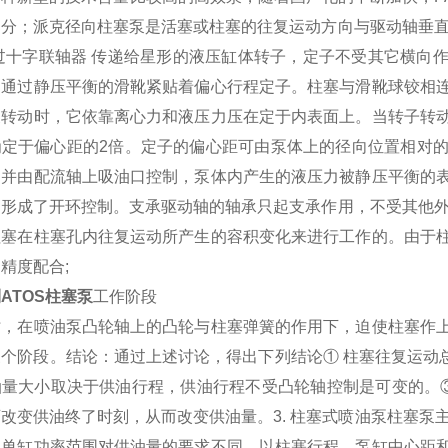
部分；派克径向柱塞泵是活塞或柱塞的往复运动方向与驱动轴垂直
通过十字联轴器 传递给星形的液压缸体转子，定子不受其它横向
，通过静压平衡的滑靴紧贴着偏心行程定子。柱塞与滑靴球铰相
泵转动时，它依靠离心力和液压力压在定于内表面上。当转子转
为定于偏心距的2倍。定子的偏心距可由泵体上的径向位置相对
，并由配流轴上吸油口控制，泵体内产生的液压力被静压平衡的
，形成了开环控制。支承驱动轴的轴承只起支承作用，不受其他外
柱塞在柱塞孔内往复运动所产生的容积变化来进行工作的。由于
精度配合;
ATOS柱塞泵
工作阶段
时，在喷油泵凸轮轴上的凸轮与柱塞弹簧的作用下，迫使柱塞作
个阶段。结论：通过上述讨论，得出下列结论① 柱塞往复运动
油量大小取决于供油行程，供油行程不受凸轮轴控制是可变的。③
改变供油终了时刻，从而改变供油量。3. 柱塞式喷油泵柱塞泵主
机单缸功率范围对供油量的要求不同，以柱塞行程，泵缸中心距