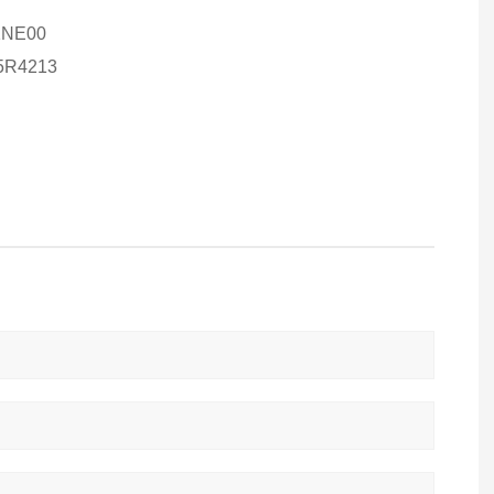
NE00
R4213