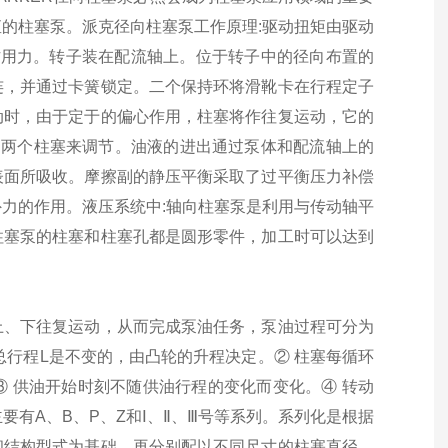
的柱塞泵。派克径向柱塞泵工作原理:驱动扭矩由驱动
作用力。转子装在配流轴上。位于转子中的径向布置的
连，并通过卡簧锁定。二个保持环将滑靴卡在行程定子
动时，由于定于的偏心作用，柱塞将作往复运动，它的
的两个柱塞来调节。油液的进出通过泵体和配流轴上的
表面所吸收。摩擦副的静压平衡采取了过平衡压力补偿
力的作用。液压系统中:轴向柱塞泵是利用与传动轴平
柱塞泵的柱塞和柱塞孔都是圆形零件，加工时可以达到
上、下往复运动，从而完成泵油任务，泵油过程可分为
总行程L是不变的，由凸轮的升程决定。② 柱塞每循环
 供油开始时刻不随供油行程的变化而变化。④ 转动
要有A、B、P、Z和Ⅰ、Ⅱ、Ⅲ号等系列。系列化是根据
和结构型式为基础，再分别配以不同尺寸的柱塞直径，