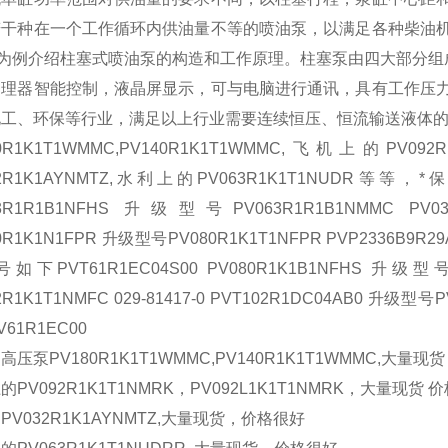
若干种在一个工作循环内供油量不等的喷油泵，以满足各种柴油
泵为例介绍柱塞式喷油泵的构造和工作原理。柱塞泵由四大部分组
处理器智能控制，液晶屏显示，可与电脑进行通讯，具有工作压
化工、环保等行业，满足以上行业需要连续恒压、恒流输送液体
80R1K1T1WMMC,PV140R1K1T1WMMC,飞机上的PV09
32R1K1AYNMTZ,水利上的PV063R1K1T1NUD
63R1R1B1NFHS 升级型号PV063R1R1B1NMMC PV0
0R1K1N1FPR 升级型号PV080R1K1T1NFPR PVP2336B9R29
如下PVT61R1EC04S00 PV080R1K1B1NFHS 升级型号PV
2R1K1T1NMFC 029-81417-0 PVT102R1DC04AB0 升级型号PV
61R1EC00
高压泵PV180R1K1T1WMMC,PV140R1K1T1WMMC,大量现
的PV092R1K1T1NMRK，PV092L1K1T1NMRK，大量现货 
PV032R1K1AYNMTZ,大量现货，价格很好