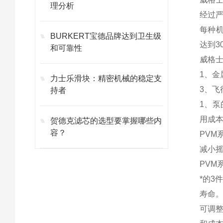
理分析
经过严
每种机
BURKERT宝德品牌达到卫生级
达到3
和可靠性
威格士
1、金
力士乐滑块：精密机械的稳定支
3、飞
持者
1、泵
用成本
贺德克滤芯的选型要掌握哪些内
容？
PV
减小
PV
*的3
寿命
可调