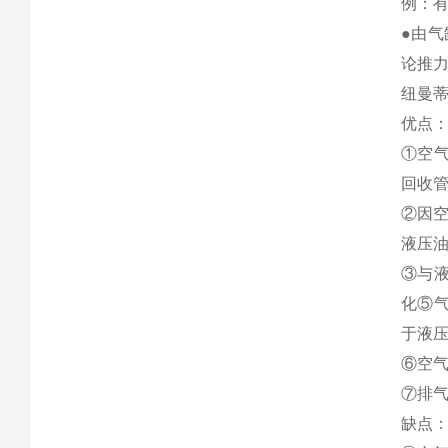
例：有
●由气
论推力
纽曼
优点
①空气
回收管
②因空
液压
③与液
化⑤
于液
⑥空气
⑦排气
缺点