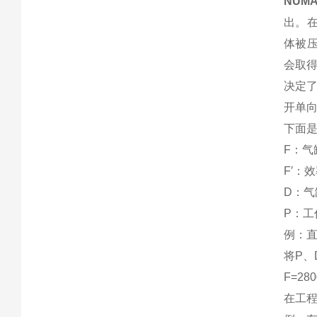
NUM
出。
体被
会取
决定了
开单向
下面
F：气
F′：效
D：气
P：工作
例：直
将P、
F=280
在工程