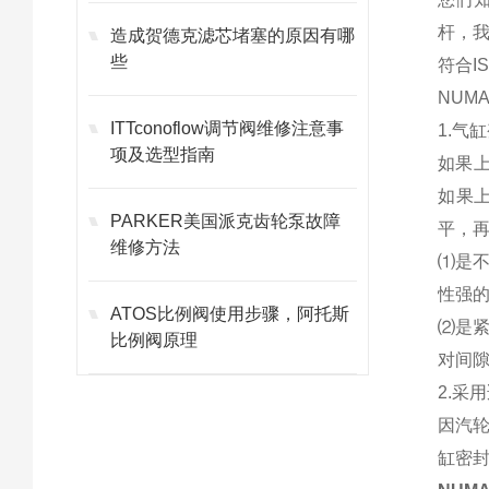
杆，
造成贺德克滤芯堵塞的原因有哪
些
符合I
NUM
ITTconoflow调节阀维修注意事
1.气
项及选型指南
如果上
如果
PARKER美国派克齿轮泵故障
平，
维修方法
⑴是
性强
ATOS比例阀使用步骤，阿托斯
⑵是
比例阀原理
对间
2.采
因汽
缸密