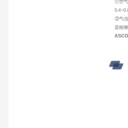
①空气
0.4
③气
是能够
ASC