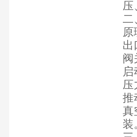
压
二
原
出
阀
启
压
推
真
装