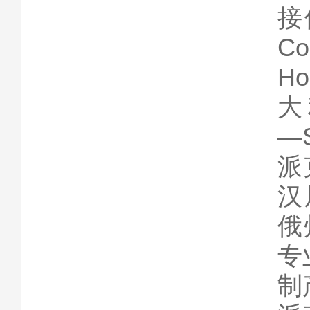
接
C
Ho
大
―S
派
汉
俄
专
制