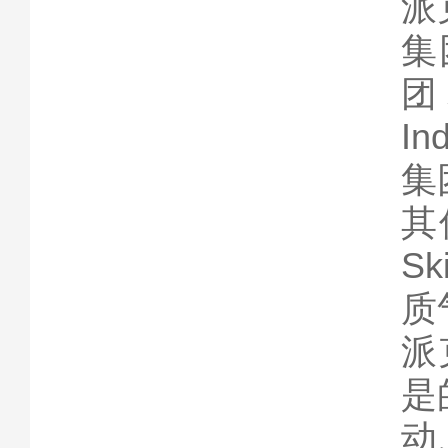
派
集
团
I
集
其
Sk
质气
派
是
动