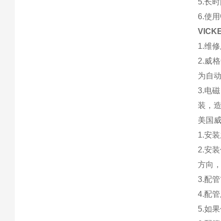
5.长
6.使
VIC
1.
2.威
为自
3.
装，
美国
1.安
2.安
方向
3.配
4.配
5.如