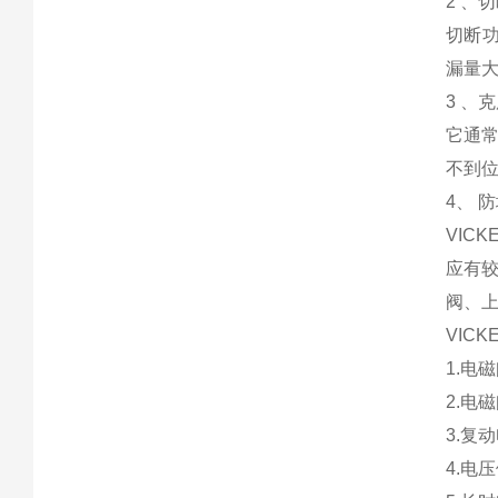
2 、
切断功
漏量
3 、
它通
不到
4、 
VIC
应有
阀、
VIC
1.电
2.电
3.复
4.电