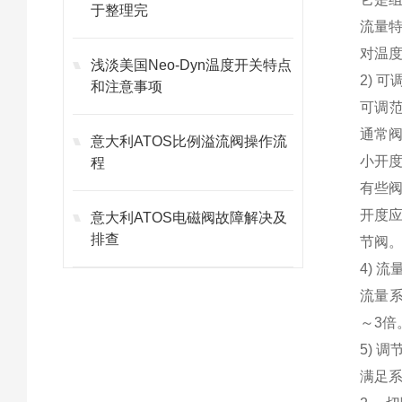
于整理完
流量
对温
浅淡美国Neo-Dyn温度开关特点
2) 
和注意事项
可调范
通常阀
意大利ATOS比例溢流阀操作流
小开
程
有些阀
开度
意大利ATOS电磁阀故障解决及
排查
节阀
4) 流
流量系
～3倍
5) 调
满足