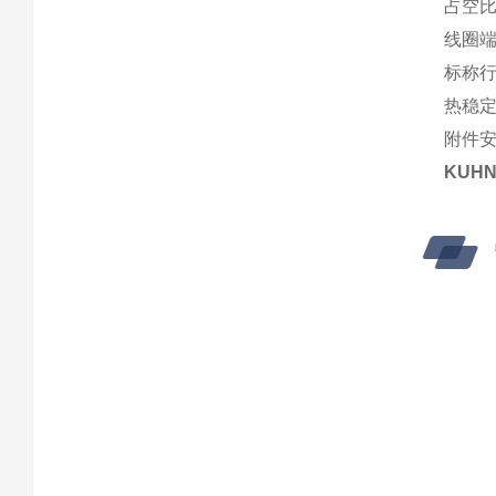
占空比*
线圈端
标称行程
热稳定性
附件
KUH