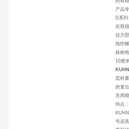
的双
产品
D系
在双稳
拉力
线性螺
标称电
10厘
KUH
昆科
的复
关周
特点
KU
号还