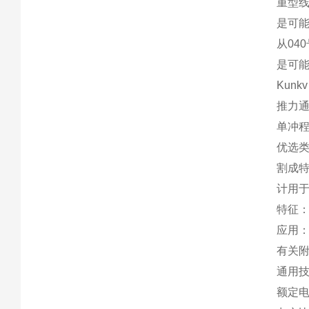
重型
是可
从04
是可
Kun
推力
单冲
优选
割成
计用于
特征：
应用：
有关
通用
额定电