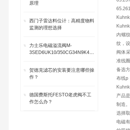
原理
65.26
Kuh
西门子雷达料位计：高精度物料
Kuh
监测的理想选择
内螺纹
纹，
力士乐电磁溢流阀M-
阀体采
3SED6UK10/350CG34N9K4选
型
准线圈
备选
贺德克滤芯的安装要注意哪些操
作？
布线p
Kuh
德国费斯托FESTO老虎阀不工
产品
作怎么办？
制造
选择
电磁