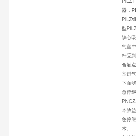
PILZ 
器，P
PIL
型PI
铁心
气室
杆受
合触点
室进气
下面我
急停
PNO
本效
急停
术。