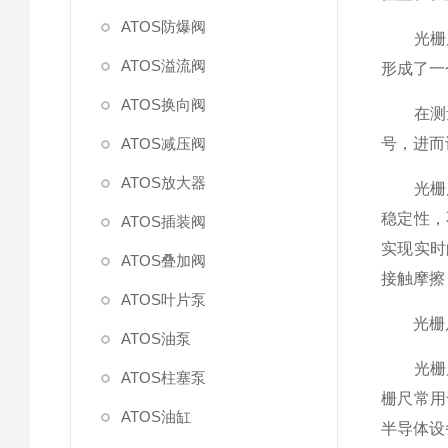
ATOS防爆阀
光栅尺
ATOS溢流阀
形成了一
ATOS换向阀
在测量
ATOS减压阀
号，进而
ATOS放大器
光栅尺
稳定性，
ATOS插装阀
实现实时
ATOS叠加阀
接触摩擦
ATOS叶片泵
光栅尺
ATOS油泵
光栅尺
ATOS柱塞泵
栅尺常用
ATOS油缸
半导体设