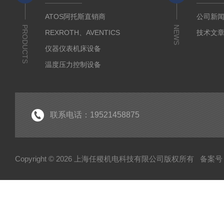
ATOS阿托斯直销商
公司新
PRODUCTS
NEWS
REXROTH、AVENTICS
技术文
仪器仪表机床设备
温度压力控制设备
流体输送传动设备
液压测试仪器设备
液压润滑工业设备
联系电话：19521458875
气动元件自动化设备
半导体工业应用设备
Copyright © 2026 上海任稷机电科技有限公司版权所有
备案号：
HYPROSTATIK海浮乐
HYDAC贺德克
PARKER派克
VICKERS威格士