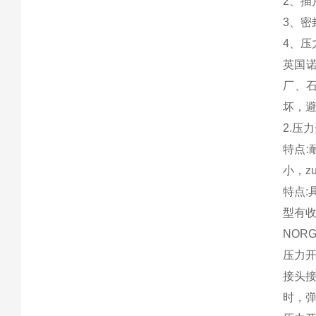
2、
3、密
4、
英国
厂、
坏，
2.压
特点
小，zu
特点:
型有
NOR
压力
接头
时，