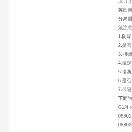
压力
英国诺
分离器
须注
1.防
2.是
3. 
4.设
5.接
6.是
7.带
下面
G1/4 内
088012
088020