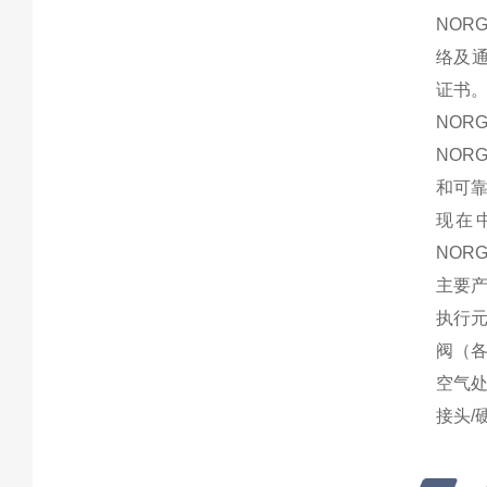
NOR
络及通
证书
NOR
NOR
和可靠
现在中
NORG
主要
执行
阀（
空气
接头/