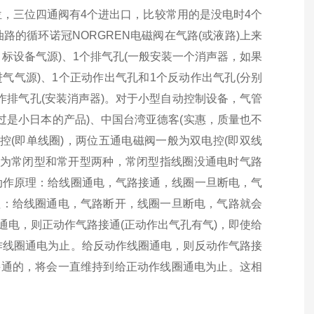
，三位四通阀有4个进出口，比较常用的是没电时4个
的循环诺冠NORGREN电磁阀在气路(或液路)上来
目标设备气源)、1个排气孔(一般安装一个消声器，如果
气气源)、1个正动作出气孔和1个反动作出气孔(分别
作排气孔(安装消声器)。对于小型自动控制设备，气管
不过是小日本的产品)、中国台湾亚德客(实惠，质量也不
控(即单线圈)，两位五通电磁阀一般为双电控(即双线
阀分为常闭型和常开型两种，常闭型指线圈没通电时气路
动作原理：给线圈通电，气路接通，线圈一旦断电，气
理：给线圈通电，气路断开，线圈一旦断电，气路就会
通电，则正动作气路接通(正动作出气孔有气)，即使给
作线圈通电为止。给反动作线圈通电，则反动作气路接
接通的，将会一直维持到给正动作线圈通电为止。这相