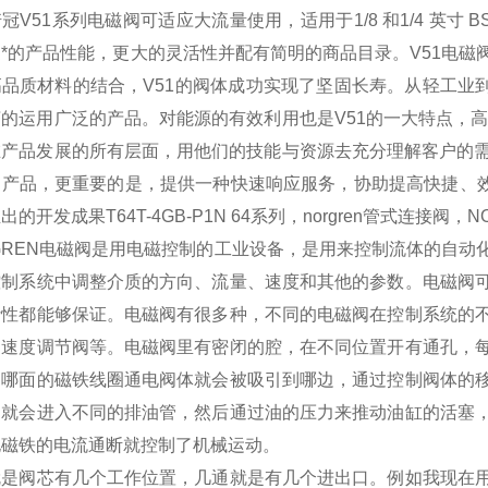
冠V51系列电磁阀可适应大流量使用，适用于1/8 和1/4 英
*的产品性能，更大的灵活性并配有简明的商品目录。V51电
品质材料的结合，V51的阀体成功实现了坚固长寿。从轻工业
的运用广泛的产品。对能源的有效利用也是V51的一大特点，
产品发展的所有层面，用他们的技能与资源去充分理解客户的需
产品，更重要的是，提供一种快速响应服务，协助提高快捷、效
出的开发成果T64T-4GB-P1N 64系列，norgren管式连接
GREN电磁阀是用电磁控制的工业设备，是用来控制流体的自
控制系统中调整介质的方向、流量、速度和其他的参数。电磁阀
活性都能够保证。电磁阀有很多种，不同的电磁阀在控制系统的
、速度调节阀等。电磁阀里有密闭的腔，在不同位置开有通孔，
，哪面的磁铁线圈通电阀体就会被吸引到哪边，通过控制阀体的
油就会进入不同的排油管，然后通过油的压力来推动油缸的活塞
电磁铁的电流通断就控制了机械运动。
就是阀芯有几个工作位置，几通就是有几个进出口。例如我现在