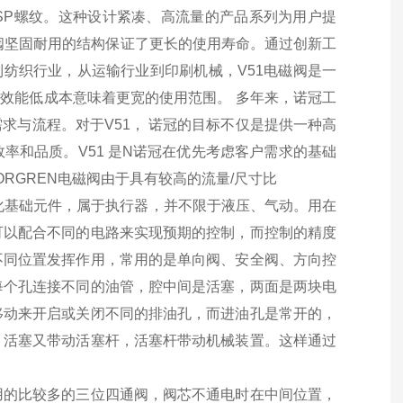
寸 BSP螺纹。这种设计紧凑、高流量的产品系列为用户提
磁阀坚固耐用的结构保证了更长的使用寿命。通过创新工
到纺织行业，从运输行业到印刷机械，V51电磁阀是一
高效能低成本意味着更宽的使用范围。 多年来，诺冠工
求与流程。对于V51， 诺冠的目标不仅是提供一种高
率和品质。V51 是N诺冠在优先考虑客户需求的基础
阀，NORGREN电磁阀由于具有较高的流量/尺寸比
动化基础元件，属于执行器，并不限于液压、气动。用在
可以配合不同的电路来实现预期的控制，而控制的精度
不同位置发挥作用，常用的是单向阀、安全阀、方向控
每个孔连接不同的油管，腔中间是活塞，两面是两块电
移动来开启或关闭不同的排油孔，而进油孔是常开的，
，活塞又带动活塞杆，活塞杆带动机械装置。这样通过
用的比较多的三位四通阀，阀芯不通电时在中间位置，