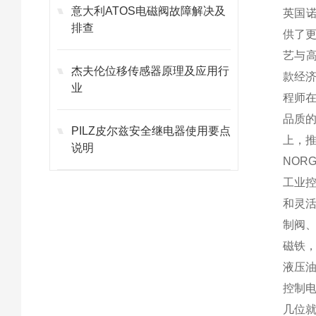
意大利ATOS电磁阀故障解决及
英国诺
排查
供了更
艺与高
杰夫伦位移传感器原理及应用行
款经济
业
程师在
品质的
PILZ皮尔兹安全继电器使用要点
上，推
说明
NOR
工业
和灵
制阀
磁铁
液压
控制
几位