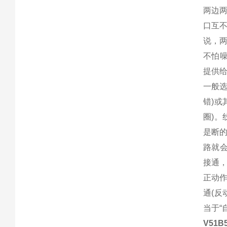
两边
口互不
说，两
不怕噪
提供给
一般选
错)或
圈)。
是断
路就
接通，
正动
通(
当于“
V51