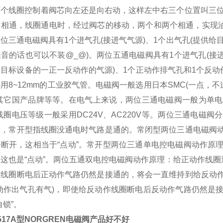
两个线圈控制着阀芯向左还是向右动，这样左中右三个位置叫三位
相通，线圈通电时，经过阀芯的移动，两个和两个相通，实现油路
位三通电磁阀具有1个进气孔(接进气气源)、1个出气孔(提供给
音的话也可以不装@_@)。两位五通电磁阀具有1个进气孔(接进
目标设备的一正一反动作的气源)、1个正动作排气孔和1个反动
用8~12mm的工业胶气管。电磁阀一般选用日本SMC(一点，
其它国产品牌等等。在电气上来说，两位三通电磁阀一般为单电
线圈电压等级一般采用DC24V、AC220V等。两位三通电磁
的，常开型指线圈没通电时气路是通的。常闭型两位三通电磁阀
会断开，这相当于“点动”。常开型两位三通单电控电磁阀动作原
这也是“点动”。两位五通双电控电磁阀动作原理：给正动作线圈
作线圈断电后正动作气路仍然是接通的，将会一直维持到给反动
反动作出气孔有气)，即使给反动作线圈断电后反动作气路仍然是
自锁”。
B517A型NORGREN电磁阀产品好不好