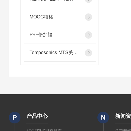
MOOG穆格
P+F倍加福
Temposonics-MTS美斯特
产品中心
新闻
P
N