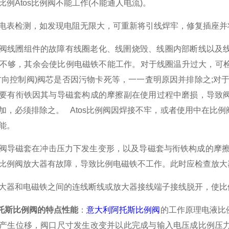
比例Atos比例阀不能工作(不能通人电流)。
电表检测，如发现电阻无限大，可重新将引线焊牢，修复插座
比例阀线圑组件的故障有线圈老化、线圉烧毁、线圈内部断线以
不够，其余会使比例电磁铁不能工作。对于线圈温升过大，可检
方向控制阀)阀芯是否因污物卡死等，一一査明原因并排除之;对于
要有衔铁因其与导磁套构成的摩擦副在使用过程中磨损，导致
加，必须排除之。 Atos比例阀因焊接不牢，或者使用中在比
能。
比例阀导磁套在冲击压力下发生变形，以及导磁套与衔铁构成的摩
os比例阀放大器有故障，导致比例电磁铁不工作。此时应检查放
大器和电磁铁之间的连线断线或放大器接线端子接线脱开，使
阿托斯比例阀的特点性能
：
意大利阿托斯比例阀
的工作原理电液比
产生位移，阀口尺寸发生改变并以此完成与输入电压成比例压