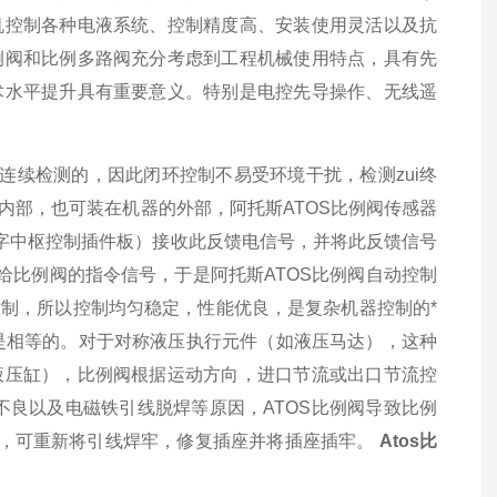
机控制各种电液系统、控制精度高、安装使用灵活以及抗
例阀和比例多路阀充分考虑到工程机械使用特点，具有先
术水平提升具有重要意义。特别是电控先导操作、无线遥
连续检测的，因此闭环控制不易受环境干扰，检测zui终
内部，也可装在机器的外部，阿托斯ATOS比例阀传感器
数字中枢控制插件板）接收此反馈电信号，并将此反馈信号
给比例阀的指令信号，于是阿托斯ATOS比例阀自动控制
制，所以控制均匀稳定，性能优良，是复杂机器控制的*
都是相等的。对于对称液压执行元件（如液压马达），这种
液压缸），比例阀根据运动方向，进口节流或出口节流控
不良以及电磁铁引线脱焊等原因，ATOS比例阀导致比例
大，可重新将引线焊牢，修复插座并将插座插牢。
Atos比