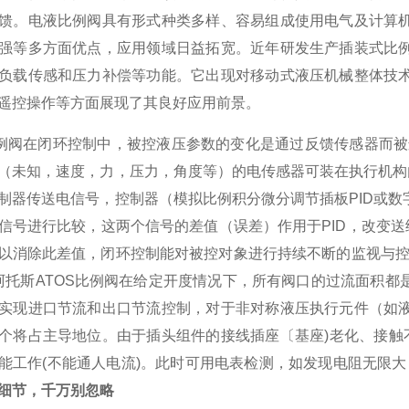
馈。电液比例阀具有形式种类多样、容易组成使用电气及计算
强等多方面优点，应用领域日益拓宽。近年研发生产插装式比
负载传感和压力补偿等功能。它出现对移动式液压机械整体技
遥控操作等方面展现了其良好应用前景。
比例阀在闭环控制中，被控液压参数的变化是通过反馈传感器而被
（未知，速度，力，压力，角度等）的电传感器可装在执行机构
制器传送电信号，控制器（模拟比例积分微分调节插板PID或
信号进行比较，这两个信号的差值（误差）作用于PID，改变送
以消除此差值，闭环控制能对被控对象进行持续不断的监视与控
阿托斯ATOS比例阀在给定开度情况下，所有阀口的过流面积
实现进口节流和出口节流控制，对于非对称液压执行元件（如
个将占主导地位。由于插头组件的接线插座〔基座)老化、接触
能工作(不能通人电流)。此时可用电表检测，如发现电阻无限
细节，千万别忽略