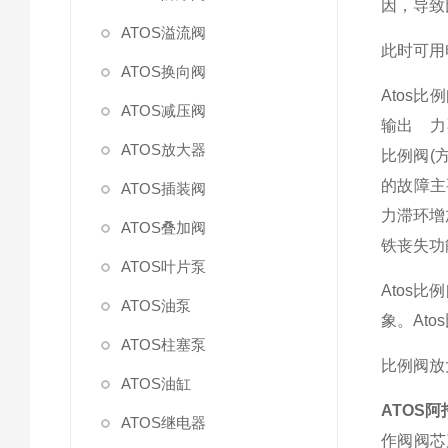
因，导致
ATOS溢流阀
此时可用
ATOS换向阀
Atos
ATOS减压阀
输出 力
ATOS放大器
比例阀(
的故障主
ATOS插装阀
力滞环增
ATOS叠加阀
铁丧失功
ATOS叶片泵
Atos
ATOS油泵
象。At
ATOS柱塞泵
比例阀放
ATOS油缸
ATOS
ATOS继电器
作阀阀芯