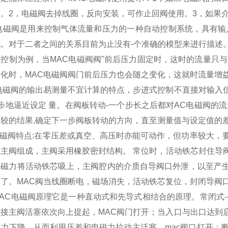
。2，电磁阀去掉线圈，反向安装，可作止回阀使用。3，如果介质有
C电磁阀是用来控制气体流量和压力的一种自动控制系统，具有输
化。对于二者之间的关系目前为止没有-个准确的模型来进行描述
控制为例，当MAC电磁阀阀"前后压力固定时，这时的流量只
变化时，MAC电磁阀阀门前后压力也会随之变化，这就时流量增
C电磁阀的输出易测量不宜计算的特点，步进式控制不直接对输入
 步地逼近设定 量。在阀板转动-一个步长之后都对AC电磁阀的
比较的结果,确定下一步阀板转动的方向，直至测量值与设定值的
电磁阀特点:在零压差或真空、高压时亦能可动作，但功率较大
和主阀组成，主阀采用橡胶密封结构。 常位时，活动铁芯封住导
电磁力将活动铁芯吸上，主阀腔内的介质自导阀口外泄，以至产
路了。MAC阀当线圈断电，磁场消失，活动铁芯复位，封闭导阀
AC电磁阀原理它是一种直动式和先导式相结合的原理。常闭式
连接主阀活塞依次向上提起，MAC阀门打开；当入口与出口达到
压力下降，从而利用压差和电磁力拉动主活塞，mac阀口打开；