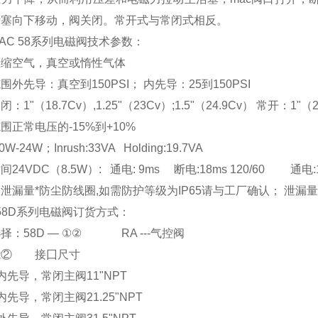
活塞向下移动，阀关闭。常开式与常闭式相反。
AC 58系列电磁阀技术参数：
压缩空气，真空或惰性气体
围外先导：真空到150PSI； 内先导：25到150PSI
：1"（18.7Cv）,1.25"（23Cv）;1.5"（24.9Cv） 常开：1"（20.
围正常电压的-15%到+10%
W-24W；Inrush:33VA Holding:19.7VA
24VDC（8.5W）: 通电: 9ms 断电:18ms 120/60 通电:10-
泄漏量*防尘防线圈,如需防护等级为IP65请与工厂确认； 泄漏量125
 58D系列电磁阀订货方式：
择：58D — ①② RA ---气控阀
能② 接囗尺寸
内先导，常闭主阀11"NPT
内先导，常闭主阀21.25"NPT