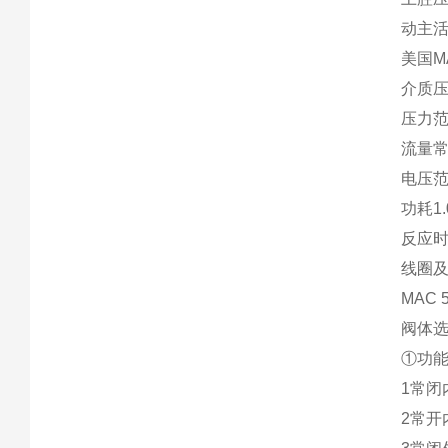
动主
美国M
介质
压力范
流量常闭
电压范
功耗1.0
反应时间
线圈及
MAC
阀体选
①功
1常闭
2常开