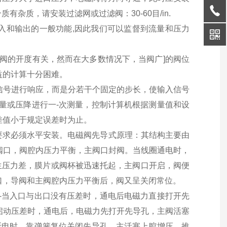
杂质，请安装过滤网或过滤阀：30-60目/in.
入和输出的一般功能,因此我们可以监督到流量和压力
。
与阀的开度有关，然而在大多数情况下，当阀广]的阀位
益的计算十分困难。
信号进行响应，而是分若干个固定的步长，使输入信号
流量或压降进行一-次测量，控制计算机根据测量值和设
差值小于规定误差时为止。
，要求必须水平安装。电磁阀先导式原理：其结构主要由
阀口，阀腔内压力平衡，主阀口封阀。当线圈通电时，
生压力差，膜片或阀杯被迅速托起，主阀口开启，阀便
口，导阀和主阀腔内压力平衡后，阀又呈关闭常位。
--当入口与出口没有压差时，通电后电磁力直接打开先
启动压差时，通电后，电磁力先打开先导孔，主阀活塞
断电时，靠弹簧复位关闭先导孔，主活塞上腔增压，推