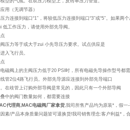
力模型的气氛。在双压力模型上，反转单压力管道。
器应用（无调节器）
压力连接到端口“1"，将较低压力连接到端口“3"或“5"。如果两
ui 低工作压力，请使用外部先导阀。
试点
阀压力等于或大于zui 小先导压力要求。试点供应是
口进入飞行员。
试点
电磁阀上的主阀压力低于20 PSI时，所有电磁先导操作型号都
线管2位4路飞行员。外部先导源应连接到外部先导端口
座。在歧管上订购外部导阀是常见的，因此只有一个外部导阀
堆叠中的阀门数量如何，都需要连接
AC代理商,MAC电磁阀厂家拿货
,我司所售产品均为原装*，假一
因素/产品本身质量问题皆可退换货!我司销售理念:客户利益*，合