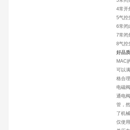
3常闭
4常开
5气控
6常闭
7常闭
8气控
好品质
MAC
可以满
格合
电磁
通电
管，
了机
仅使用