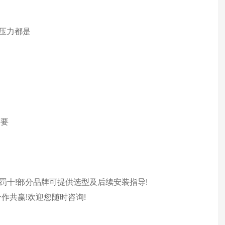
个压力都是
需要
-罚十!部分品牌可提供选型及后续安装指导!
作共赢!欢迎您随时咨询!