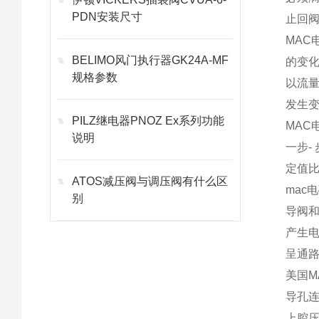
PDN安装尺寸
止回阀
MA
BELIMO风门执行器GK24A-MF
的变
规格参数
以流量
发生
PILZ继电器PNOZ Ex系列功能
MA
说明
一步-
定值
ATOS减压阀与调压阀有什么区
mac
别
导阀
产生
呈通
美国M
导孔
上腔