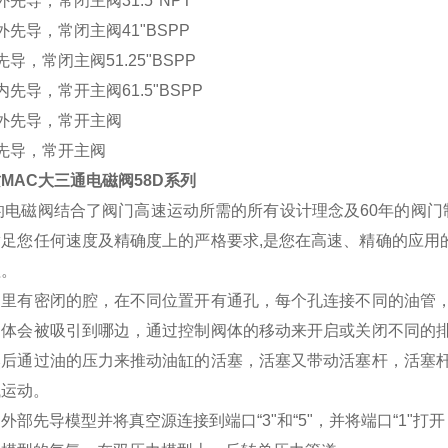
外先导，常闭主阀31.5"NPT
外先导，常闭主阀41"BSPP
先导，常闭主阀51.25"BSPP
内先导，常开主阀61.5"BSPP
外先导，常开主阀
先导，常开主阀
MAC大三通电磁阀58D系列
的电磁阀结合了阀门高速运动所需的所有设计理念及60年的阀门
足您任何速度及精确度上的严格要求,是您在高速、精确的应用的
理。
阀里有密闭的腔，在不同位置开有通孔，每个孔连接不同的油管
阀体会被吸引到哪边，通过控制阀体的移动来开启或关闭不同的
然后通过油的压力来推动油缸的活塞，活塞又带动活塞杆，活塞
械运动。
外部先导模型并将真空源连接到端口“3"和“5"，并将端口“1"打开