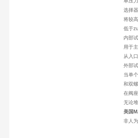
单压
选择
将较高
低于z
内部
用于主
从入
外部
当单个
和双螺
在阀
无论
美国M
非人为