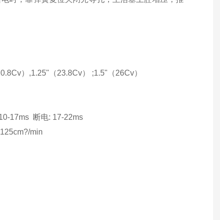
8Cv）,1.25"（23.8Cv） ;1.5"（26Cv）
17ms 断电: 17-22ms
cm?/min