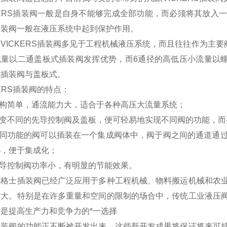
KERS插装阀一般是自身不能够完成全部功能，而必须将其放
插装阀一般在液压系统中起到保护作用。
VICKERS插装阀多见于工程机械液压系统，而且往往作为主要
量以二通盖板式插装阀发挥优势，而6通径的高低压小流量以螺纹
式插装阀与盖板式。
KERS插装阀的特点：
结构简单，通流能力大，适合于各种高压大流量系统；
改变不同的先导控制阀及盖板，便可轻易地实现不同阀的功能，
 不同功能的阀可以插装在一个集成阀体中，阀于阀之间的通道通
小，便于集成化；
先导控制阀功率小，有明显的节能效果。
威格士插装阀已经广泛应用于多种工程机械、物料搬运机械和农
扩大。特别是在许多重量和空间的限制的场合中，传统工业液压
是提高生产力和竞争力的*一选择
插装阀的功能正不断被开发出来。这些新开发成果将保证将来可