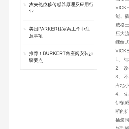
杰夫伦位移传感器原理及应用行
VIC
业
能。
威格士
美国PARKER柱塞泵工作中注
压大流
意事项
螺纹
VIC
推荐！BURKERT角座阀安装步
1、 
骤要点
2、 
3、
占地
4、 
伊顿
断的
插装阀
新型