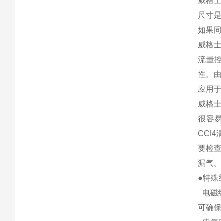
威格
尺寸
如果
威格
流量
性。
应用
威格士
很容
CC
要检
漏气
●特殊
电磁
可确