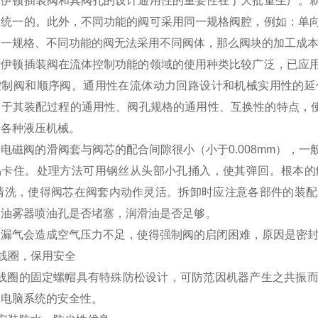
士伊顿插装阀和其阀孔的设计通用性的重要性在于大批量生产。
是统一的。此外，不同功能的阀可采用同一规格阀腔，例如：单
同一规格、不同功能的阀无法采用不同阀体，那么阀块的加工成
士伊顿插装阀在流体控制功能的领域的使用种类比较广泛，已应
控制阀和顺序阀。通用性在流体动力回路设计和机械实用性的延
由于其装配过程的通用性、阀孔规格的通用性、互换性的特点，使
于各种液压机械。
电磁阀的滑阀套与阀芯的配合间隙很小（小于0.008mm），
易卡住。处理方法可用钢丝从头部小孔捅入，使其弹回。根本的
I4清洗，使得阀芯在阀套内动作灵活。拆卸时应注意各部件的装
查油雾器喷油孔是否堵塞，润滑油是否足够。
。漏气会造成空气压力不足，使得强制阀的启闭困难，原因是密
线圈，保用安全
线圈的固定螺帽具有特殊防松设计，可防范因机器产生之共振而
保电脑系统的安全性。