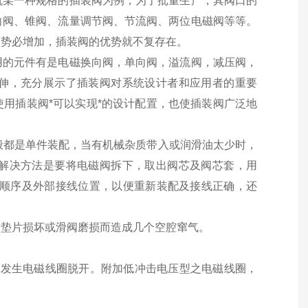
就某一种规格的插装阀为例，为了批量生产，其阀口的
向阀、锥阀、流量调节阀、节流阀、两位电磁阀等等。
本势必增加，插装阀的优势就不复存在。
用的元件有是电磁换向阀，单向阀，溢流阀，减压阀，
伸，充分展示了插装阀对系统设计者和应用者的重要
用插装阀*可以实现*的设计配置，也使插装阀广泛地
一般都是单件装配，当有机械杂质带入或润滑油太少时，
解决方法是要将电磁阀拆下，取出阀芯及阀芯套，用
配顺序及外部接线位置，以便重新装配及接线正确，还
封垫片损坏或滑阀磨损而造成几个空腔窜气。
发生电磁线圈脱开。附加低冲击电压型之电磁线圈，