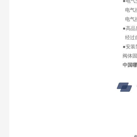
●电气
电气
电气
●高品
经过
●安装
阀体
中国哪