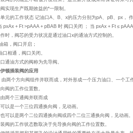
阀实现生产既期效益的*一限制。
单元的工作状态 记油口A、B、x的压力分别为pA、pB、px， 
当 pxAx + Ft >pAAA + pBAB 时 阀口关闭 ； 当 pxAx + Ft ≤ 
工作时，阀芯的受力状况是通过油口x的通油方式控制的。
油箱，阀口开启；
油口相通，阀口关闭。
油口通油方式的阀称为先导阀。
士伊顿插装阀的应用
阀 由两个方向阀组件并联而成，对外形成一个压力油口、一个工
换向阀的工作位置数。
阀由两个三通阀并联而成
阀可以是一个三位四通换向阀，见动画。
阀也可以是两个二位四通换向阀或四个二位三通换向阀，见动画
插装阀的工作状态数取决于先导换向阀的工作位置数。