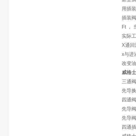
用插装
插装阀
Ft ， 
实际
X通回
x与进
改变
威格
三通
先导
四通
先导
先导
四通