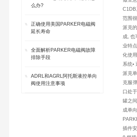
么办?
C1D
范围很
正确使用美国PARKER电磁阀
派克的
延长寿命
成, 
业特点
全面解析PARKER电磁阀故障
化使用
排除手段
系统•
派克
ADRL和AGRL阿托斯液控单向
克服弹
阀使用注意事项
口处于
罐之
成单
PAR
插件安