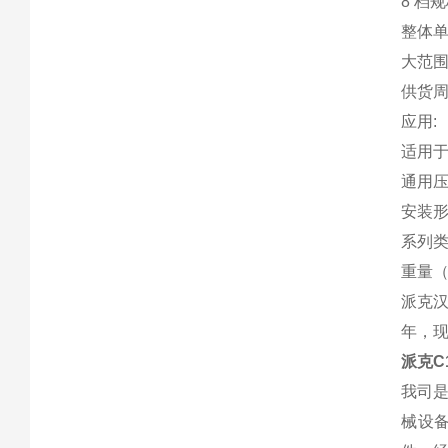
8 档规
整体单
大范围
供货周
应用:
适用
通用
安装形
系列类
重量（公
派克汉
年，
派克C
我司
械设