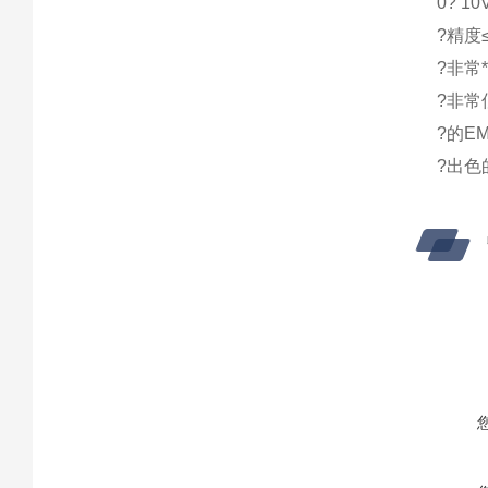
0? 1
?精度≤
?非常
?非常
?的E
?出色