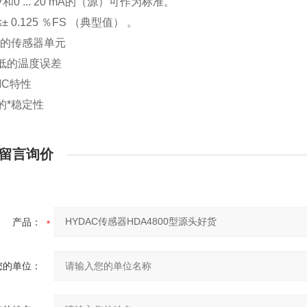
0V和0 ... 20 mA的（源）可作为标准。
± 0.125 ％FS （典型值） 。
*的传感器单元
低的温度误差
MC特性
的*稳定性
留言询价
产品：
您的单位：