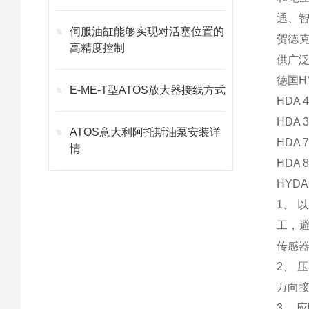
通、
伺服油缸能够实现对活塞位置的
贺德
高精度控制
供广
德国H
E-ME-T型ATOS放大器接线方式
HDA
HDA
ATOS意大利阿托斯油泵安装详
HDA
情
HDA
HYD
1、
工，
传感
2、
万向
3、 