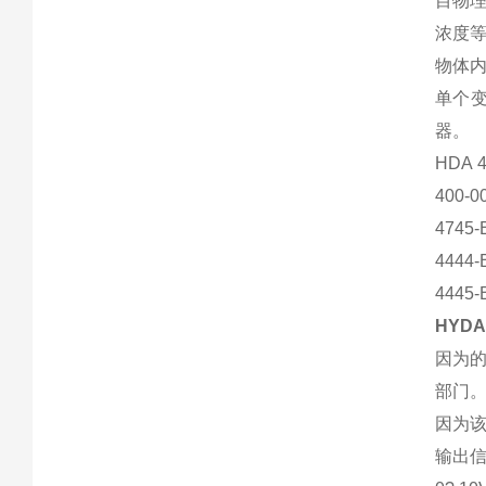
目物
浓度
物体内
单个
器。
HDA 4
400-0
4745-
4444-
4445-
HYD
因为的
部门
因为
输出信号