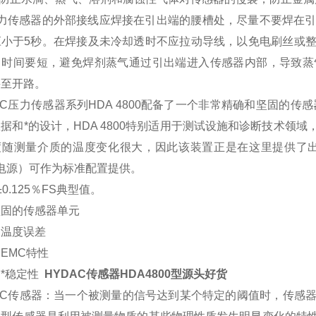
压力传感器的外部接线应焊接在引出端的腰槽处，尽量不要焊在引
应小于5秒。在焊接及未冷却透时不应拉动导线，以免电刷丝或
，时间要短，避免焊剂蒸气通过引出端进入传感器内部，导致蒸
甚至开路。
AC压力传感器系列HDA 4800配备了一个非常精确和坚固的
据和*的设计，HDA 4800特别适用于测试设施和诊断技术领
随测量介质的温度变化很大，因此该装置正是在这里提供了出色的性能。输出信号
电源）可作为标准配置提供。
±0.125％FS典型值。
坚固的传感器单元
的温度误差
EMC特性
的*稳定性
HYDAC传感器HDA4800型源头好货
DAC传感器：当一个被测量的信号达到某个特定的阈值时，传感