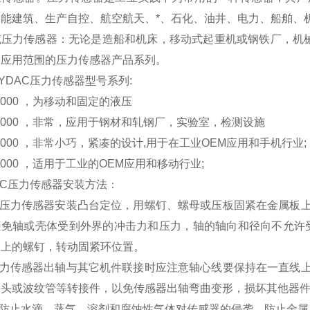
智能建筑、生产自控、航空航天、*、石化、油井、电力、船舶、
克压力传感器：无论是造船和机床，移动式起重机或钢铁厂，机械
泛应用范围的压力传感器产品系列。
YDAC压力传感器型号系列:
 4000 ，为移动和固定的液压
 3000 ，非常，应用于钢材和轧钢厂，实验室，检测设施
 7000 ，非常小巧，紧凑的设计,用于在工业OEM应用和手机行业;
 8000 ，适用于工业的OEM应用和移动行业;
AC压力传感器安装方法：
 以压力传感器安装凸台定位，用螺钉、螺母或压板固紧在金属板
避免轴或壳体受到外界的冲击力和压力，轴的轴向和径向不允许受
器上的螺钉，转动固紧环位置。
 压力传感器出轴与其它机件联接时应注意轴心线要保持在一直线
接头或波纹管等转接件，以免传感器出轴弯曲变形，损坏其他器
应防止水滴、蒸气、溶剂和腐蚀性气体对传感器的侵袭，防止金