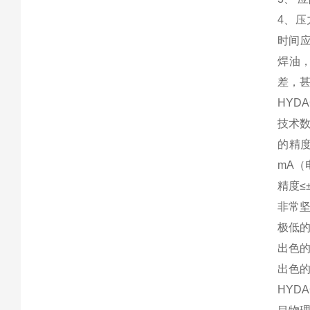
4、
时间
焊油
差，
HYD
技术数
的精度
mA（
精度≤
非常
极低
出色的
出色
HY