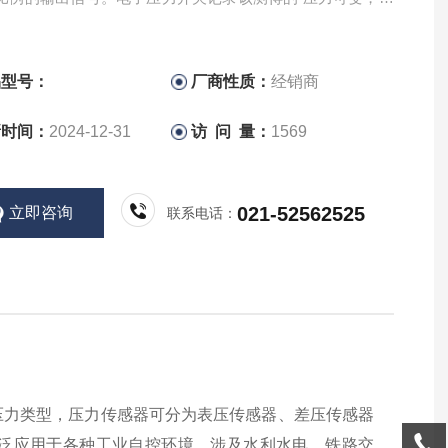
处理，并输出按照预置的切换信号。HYDAC传感器
800型源头好货
品型号：
厂商性质：
经销商
新时间：
2024-12-31
访 问 量：
1569
021-52562525
立即咨询
联系电话：
压力类型，压力传感器可分为表压传感器、差压传感器
泛应用于各种工业自控环境，涉及水利水电、铁路交