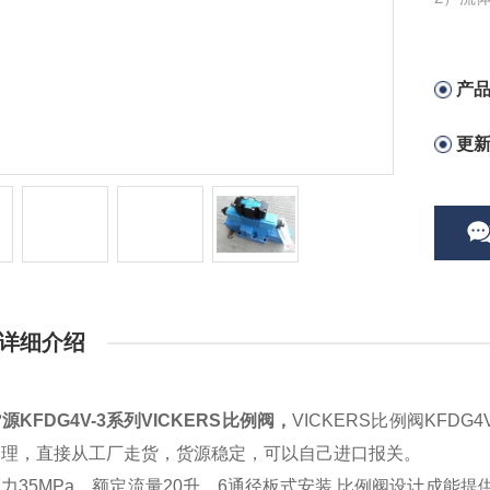
泄漏小
3）所
4）结
产
更
详细介绍
源KFDG4V-3系列VICKERS比例阀
，
VICKERS比例阀KFD
合理，直接从工厂走货，货源稳定，可以自己进口报关。
力35MPa，额定流量20升，6通径板式安装.比例阀设计成能