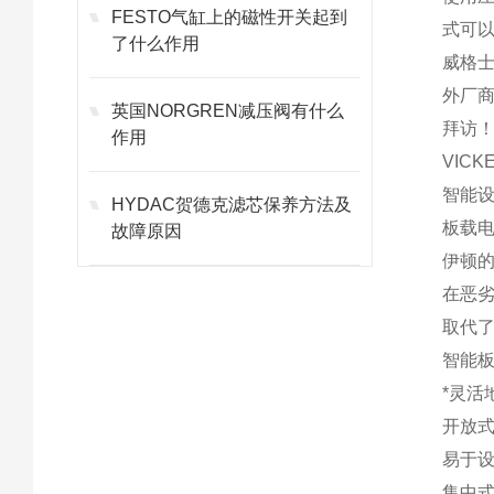
FESTO气缸上的磁性开关起到
式可
了什么作用
威格士
外厂
英国NORGREN减压阀有什么
拜访
作用
VIC
智能设
HYDAC贺德克滤芯保养方法及
板载电
故障原因
伊顿的
在恶劣
取代了
智能板
*灵活
开放式
易于设
集中式