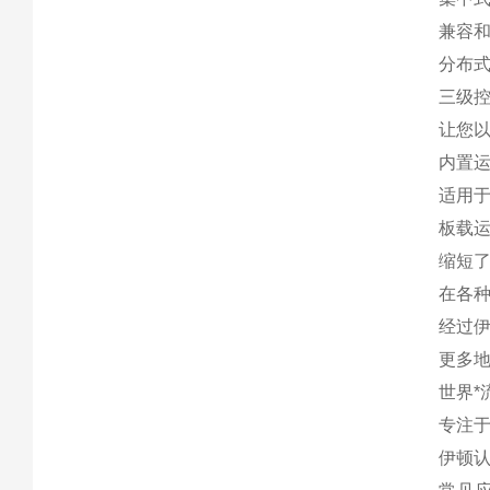
兼容和
分布式
三级控
让您
内置运
适用于
板载运
缩短了
在各种
经过
更多地
世界*
专注
伊顿认