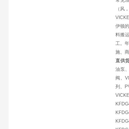
常见
（风
VIC
伊顿
料搬运
工。年
施、商
直供货
油泵、
阀、V
列、P
VIC
KFDG4
KFDG4
KFDG4