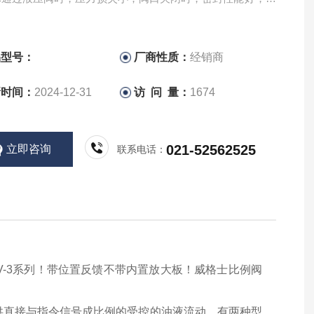
，无外泄漏。
控制的参量（压力或流量）稳定，受外部干扰时变化量小。
构紧凑，安装、调试、使用、维护方便，通用性好。
品型号：
厂商性质：
经销商
新时间：
2024-12-31
访 问 量：
1674
021-52562525
立即咨询
联系电话：
G4V-3系列！带位置反馈不带内置放大板！威格士比例阀
提供直接与指令信号成比例的受控的油液流动。有两种型