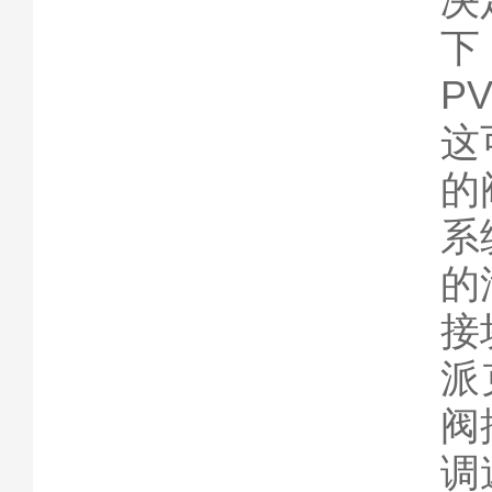
决
下
P
这
的
系
的
接
派
阀
调