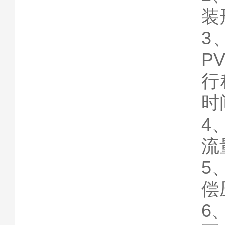
装形
3
PV
行
时
4
流
5
偿
6