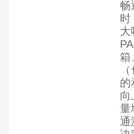
畅
时
大
P
箱
（
的
向
量
通