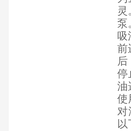
灵
泵
吸
前
后
停
油
使
对
以