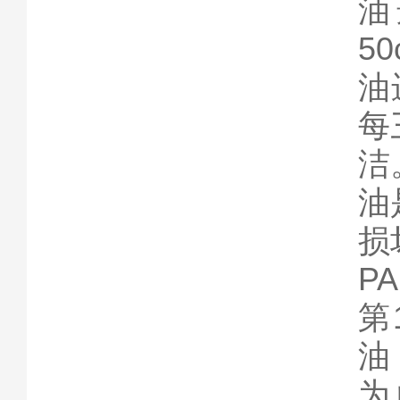
油
5
油
每
洁
油
损
P
第
油
为