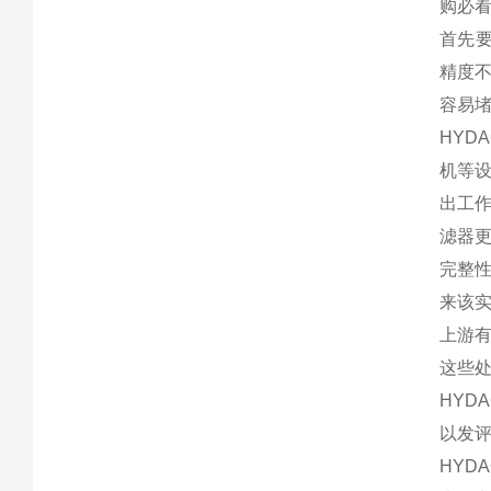
购必
首先
精度不
容易
HY
机等设
出工作
滤器更
完整
来该
上游
这些
HY
以发
HY