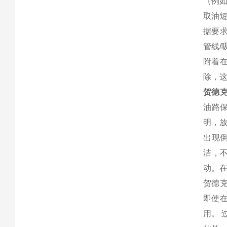
（例如
取油
据要求
管线/
附着
除，这
贺德
油路
明，
出现
洁，
动。在
贺德
即使
用。