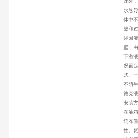
此外
水悬
体中
篮和
袋因
壁，
下游
况而
式。
不陌
德克
安装
在油
统布
性。