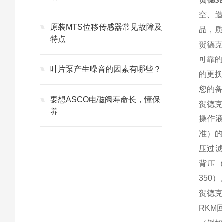
空、
原装MTS位移传感器常见故障及
品，质
特点
贺德
可靠的
叶片泵产生噪音的因素有哪些？
的更
您的
要想ASCO电磁阀寿命长，懂保
贺德
养
操作液
准）的
压过滤
背压
350
贺德
RK