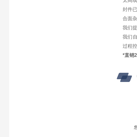
太高
封件
合面
我们
我们
过程
*直销