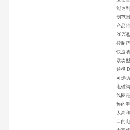
能达到
制范
产品
287
控制
快速
紧凑
通径 DN
可选
电磁
线圈
称的
太高
口的