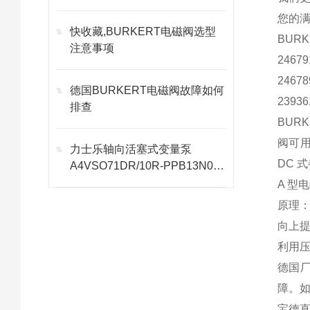
您的
快收藏,BURKERT电磁阀选型
BUR
注意事项
24679
24678
德国BURKERT电磁阀故障如何
23936
排查
BUR
阀可用
力士乐轴向活塞式变量泵
DC 
A4VSO71DR/10R-PPB13N00
全解
A 型
原理
向上
利用
德国
障。如
宝德直