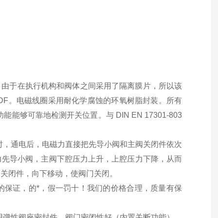
质。由于在执行机构和阀体之间采用了隔离膜片，所以该
VDF。电磁线圈采用耐化学腐蚀的环氧树脂封装。所有
能能够可靠地检测开关位置。与 DIN EN 17301-803
时，通电后，电磁力直接把先导小阀和主阀关闭件依次
力先导小阀，主阀下腔压力上升，上腔压力下降，从而
动关闭件，向下移动，使阀门关闭。
的保证，的*，假一罚十！我们的价格合理，质量有保
采用弹性阀座密封件，阀门密闭性好（内置关断功能），