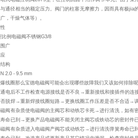
与通径相当的额定压力。阀门的柱塞无摩擦力，因而具有极ji
围广，干燥气体等）。
特性
5型比例电磁阀不锈钢G3/8
范围广
响应
型结构
 2.0 - 9.5 mm
防爆线圈
那么宝德电磁阀可能会出现哪些故障我们又该如何排除
阀通电后不工作检查电源接线是否不良→重新接线和接插件的连接
是否脱焊→重新焊接线圈短路→更换线圈工作压差是否不合适→
电磁阀有杂质使电磁阀的主阀芯和动铁芯卡死→进行清洗，如有
和寿命已到→更换产品电磁阀不能关闭主阀芯或铁动芯的密封件
电磁阀有杂质进入电磁阀产阀芯或动铁芯→进行清洗弹簧寿命已