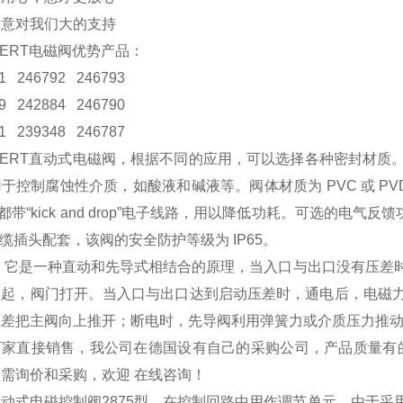
满意对我们大的支持
KERT电磁阀优势产品：
1 246792 246793
9 242884 246790
1 239348 246787
KERT直动式电磁阀，根据不同的应用，可以选择各种密封材
于控制腐蚀性介质，如酸液和碱液等。阀体材质为 PVC 或 P
式都带“kick and drop”电子线路，用以降低功耗。可选的电气反馈功
电缆插头配套，该阀的安全防护等级为 IP65。
： 它是一种直动和先导式相结合的原理，当入口与出口没有压差
提起，阀门打开。当入口与出口达到启动压差时，通电后，电磁
压差把主阀向上推开；断电时，先导阀利用弹簧力或介质压力推
厂家直接销售，我公司在德国设有自己的采购公司，产品质量有
需询价和采购，欢迎 在线咨询！
动式电磁控制阀2875型，在控制回路中用作调节单元。由于