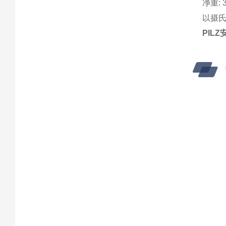
净重: 3
以摄氏度
PILZ