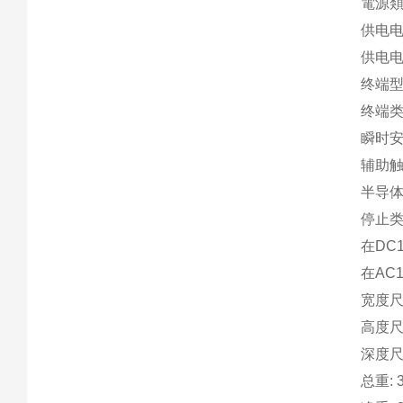
電源類
供电电
供电电压
终端型
终端类
瞬时安
辅助触
半导体
停止类别
在DC1
在AC1
宽度尺寸
高度尺寸
深度尺寸
总重: 3