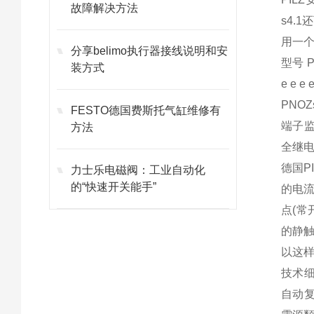
故障解决方法
s4.
用一个
分享belimo执行器接线说明和安
型号 P
装方式
e e 
PNO
FESTO德国费斯托气缸维修有
端子监
方法
全继电
德国P
力士乐电磁阀：工业自动化
的“快速开关能手”
的电
点(
的静触
以这样
技术细节
自动复位,