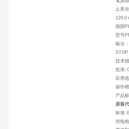
電源類
止类别:
120.
德国P
型号PN
输出：3
STO
技术
批准: C
应用选
操作模
产品标准
原装代
标准: E
供电电压 