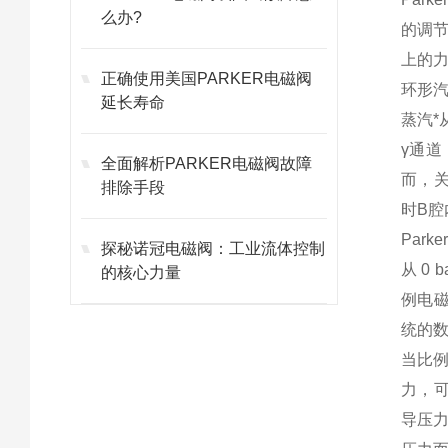
么办?
的调
上的
正确使用美国PARKER电磁阀
环形
延长寿命
蒸汽*
γ通
全面解析PARKER电磁阀故障
而，
排除手段
时B
Par
探秘诺冠电磁阀：工业流体控制
从 0
的核心力量
例电
统的数
当比例
力，可
导压力