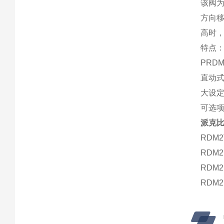
该阀
方向
高时
特点
PRD
直动
大设定
可选
派克
RDM2
RDM2
RDM2
RDM2