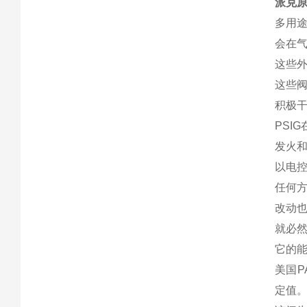
派克原
多用途
会在
这些外
这些阀
积极干
PSI
发火
以电
任何
改动
就必
它的
美国P
定值