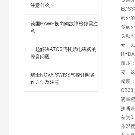
注意什么？
EDS
额外的
德国HAWE换向阀故障检修需注
多额外
意
关频
元，
一起解决ATOS阿托斯电磁阀的
HYD
噪音问题
耐压
变，
瑞士NOVA SWISS气控针阀操
精度：
作方法及注意
CB33
满量程
接断差
差为0.
作温度