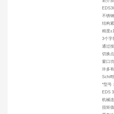
若介
EDS
不锈钢
结构
精度±
3个字
通过
切换
窗口
许多
Schi
*型号：
EDS 3
机械连接
扭矩值