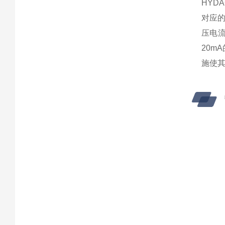
HY
对应
压电
20m
施使