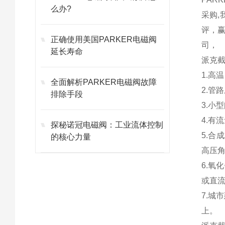
么办?
采购,
评，
正确使用美国PARKER电磁阀
司，
延长寿命
派克
1.高
全面解析PARKER电磁阀故障
2.管
排除手段
3.小
4.有
探秘诺冠电磁阀：工业流体控制
5.合
的核心力量
高压
6.
或直
7.城
上。