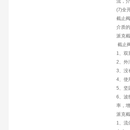
流，
(7)
截止
介质
派克
截止
1、双
2、外
3、
4、
5、
6、
率，
派克
1、