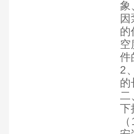
象
因
的
空
件
2
的
二
下
（