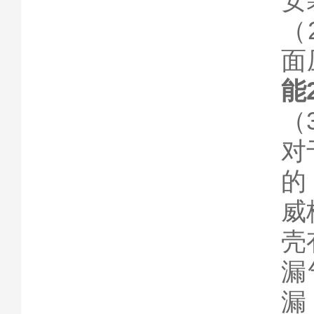
安
（
面
能2
（
对
的
威
壳
漏
漏