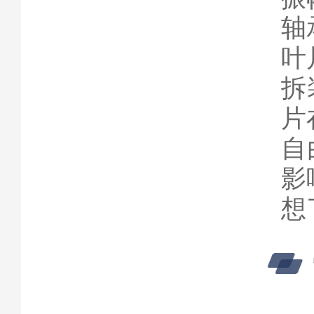
轴
叶
拆
片
自
影
想