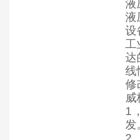
液
液
设
工
达
线
修
威
1
发
2