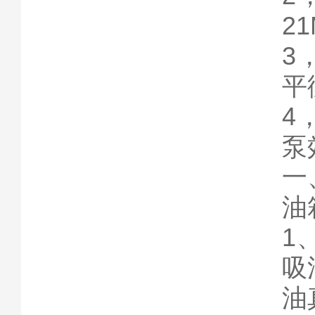
2
3
平
4
泵
一
油
1
吸
油