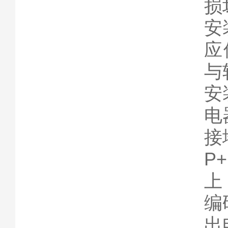
损
安
应
与
安
电
接
P
上
编
出