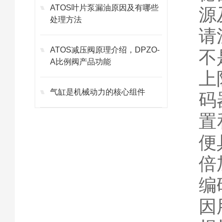
ATOS叶片泵漏油原因及有哪些
源
处理方法
请
ATOS减压阀原理介绍，DPZO-
不
A比例阀产品功能
上
气缸是机械动力的核心组件
码
置
便
倍
编
因