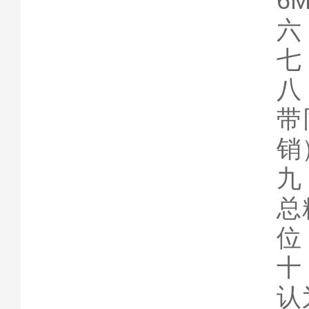
6M
六
七
八
带
销
九
总
位
十
认