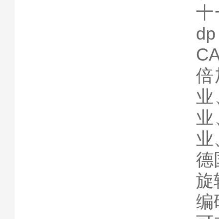
十
d
CA
倍
业
业
业
德
旋
编